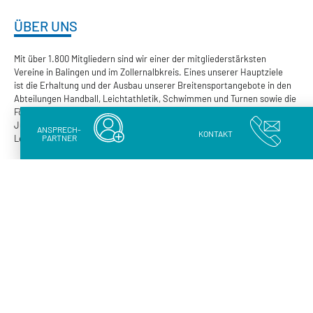
ÜBER UNS
Mit über 1.800 Mitgliedern sind wir einer der mitgliederstärksten
Vereine in Balingen und im Zollernalbkreis. Eines unserer Hauptziele
ist die Erhaltung und der Ausbau unserer Breitensportangebote in den
Abteilungen Handball, Leichtathletik, Schwimmen und Turnen sowie die
Förderung der Jugendarbeit im Bereich Handball (über die gemeinsame
Jugendspielgemeinschaft JSG Balingen-Weilstetten), Schwimmen und
ANSPRECH-
KONTAKT
PARTNER
Leichtathletik.
HÄUFIG GESUCHT
Mitglied werden
Satzung
Termine
UNSERE ABTEILUNGEN