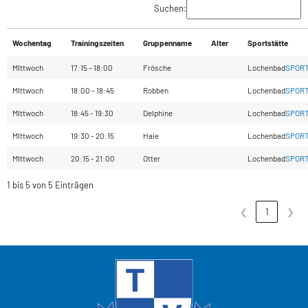
Suchen:
Wochentag
Trainingszeiten
Gruppenname
Alter
Sportstätte
MIttwoch
17:15 - 18:00
Frösche
Lochenbad
SPOR
MIttwoch
18:00 - 18:45
Robben
Lochenbad
SPOR
MIttwoch
18:45 - 19:30
Delphine
Lochenbad
SPOR
MIttwoch
19:30 - 20:15
Haie
Lochenbad
SPOR
MIttwoch
20:15 - 21:00
Otter
Lochenbad
SPOR
1 bis 5 von 5 Einträgen
❮
1
❯