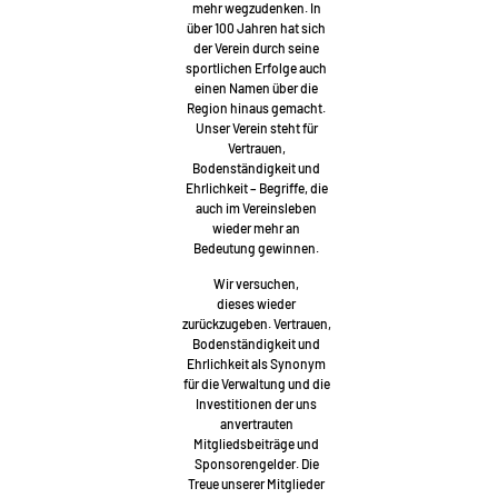
mehr wegzudenken. In
über 100 Jahren hat sich
der Verein durch seine
sportlichen Erfolge auch
einen Namen über die
Region hinaus gemacht.
Unser Verein steht für
Vertrauen,
Bodenständigkeit und
Ehrlichkeit – Begriffe, die
auch im Vereinsleben
wieder mehr an
Bedeutung gewinnen.
Wir versuchen,
dieses wieder
zurückzugeben. Vertrauen,
Bodenständigkeit und
Ehrlichkeit als Synonym
für die Verwaltung und die
Investitionen der uns
anvertrauten
Mitgliedsbeiträge und
Sponsorengelder. Die
Treue unserer Mitglieder