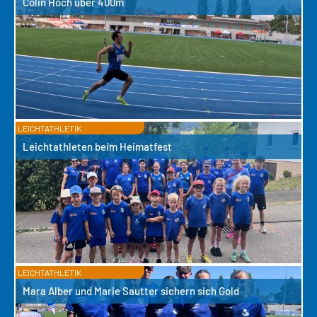
Colin Hoch über 400m
LEICHTATHLETIK
Leichtathleten beim Heimatfest
LEICHTATHLETIK
Mara Alber und Marie Sautter sichern sich Gold