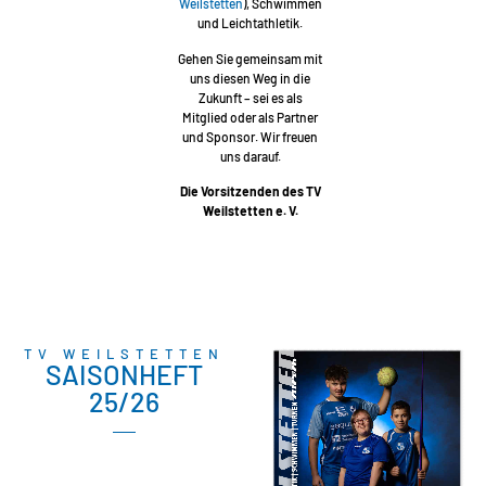
Weilstetten
), Schwimmen
und Leichtathletik.
Gehen Sie gemeinsam mit
uns diesen Weg in die
Zukunft – sei es als
Mitglied oder als Partner
und Sponsor. Wir freuen
uns darauf.
Die Vorsitzenden des TV
Weilstetten e. V.
TV WEILSTETTEN
SAISONHEFT
25/26