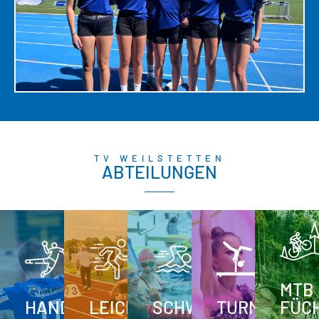
TV WEILSTETTEN
ABTEILUNGEN
MTB
HANDBALL
LEICHTATHLETIK
SCHWIMMEN
TURNEN
FÜC