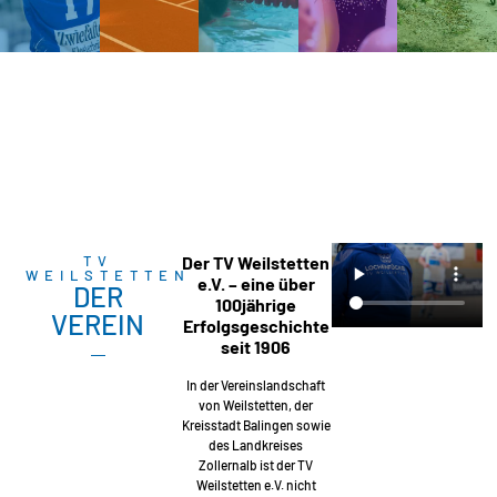
TV
Der TV Weilstetten
WEILSTETTEN
e.V. – eine über
DER
100jährige
VEREIN
Erfolgsgeschichte
seit 1906
In der Vereinslandschaft
von Weilstetten, der
Kreisstadt Balingen sowie
des Landkreises
Zollernalb ist der TV
Weilstetten e.V. nicht