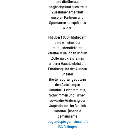
und die überaus
langjährige und auch treue
Zusammenarbeit mit
unseren Partnern und
Sponsoren spiegelt dies
wider.
Mit über 1.800 Mitgliedern
sind wir einer der
mitgliederstärksten
Vereine in Balingen und im
Zollernalbkreis. Eines
unserer Hauptziele ist die
Erhaltung und der Ausbau
unserer
Breitensportangebote in
den Abteilungen
Handball, Leichtathletik,
Schwimmen und Turnen
sowie die Förderung der
Jugendarbeit im Bereich
Handball (über die
gemeinsame
Jugendspielgemeinschaft
JSG Balingen-