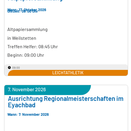
Wann: 17. Oktober 2026
Uhrzeit: 09:00 Uhr
Altpapiersammlung
in Weilstetten
Treffen Helfer: 08:45 Uhr
Beginn: 09:00 Uhr
09:00
LEICHTATHLETIK
7. November 2026
Ausrichtung Regionalmeisterschaften im
Eyachbad
Wann: 7. November 2026