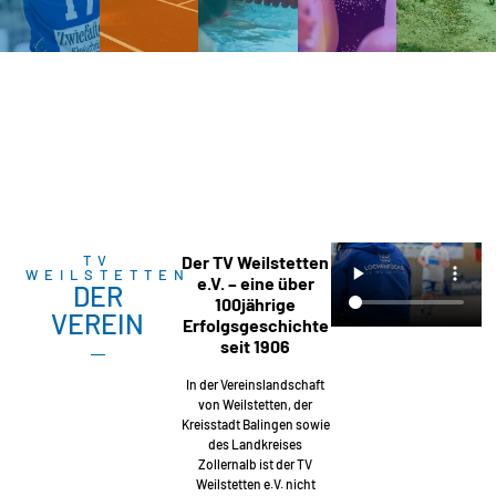
TV
Der TV Weilstetten
WEILSTETTEN
e.V. – eine über
DER
100jährige
VEREIN
Erfolgsgeschichte
seit 1906
In der Vereinslandschaft
von Weilstetten, der
Kreisstadt Balingen sowie
des Landkreises
Zollernalb ist der TV
Weilstetten e.V. nicht