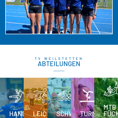
TV WEILSTETTEN
ABTEILUNGEN
MTB
HANDBALL
LEICHTATHLETIK
SCHWIMMEN
TURNEN
FÜC