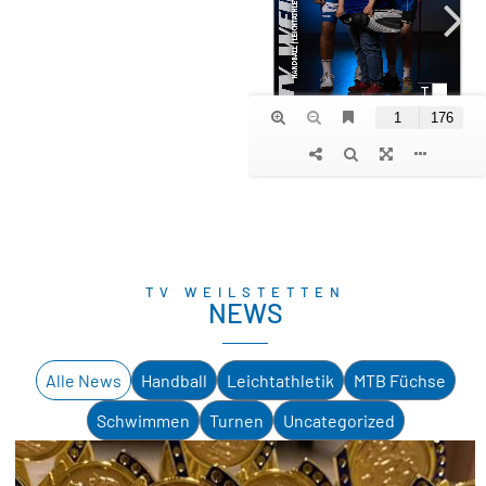
TV WEILSTETTEN
NEWS
Alle News
Handball
Leichtathletik
MTB Füchse
Schwimmen
Turnen
Uncategorized