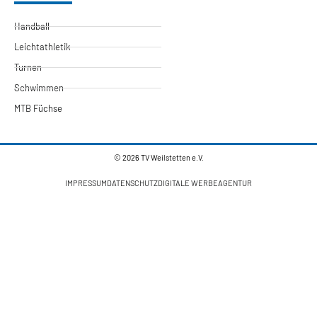
Handball
Leichtathletik
Turnen
Schwimmen
MTB Füchse
© 2026 TV Weilstetten e.V.
IMPRESSUM
DATENSCHUTZ
DIGITALE WERBEAGENTUR