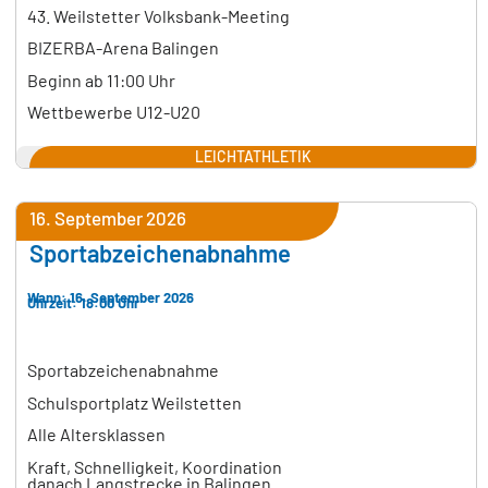
43. Weilstetter Volksbank-Meeting
BIZERBA-Arena Balingen
Beginn ab 11:00 Uhr
Wettbewerbe U12-U20
LEICHTATHLETIK
16. September 2026
Sportabzeichenabnahme
Wann: 16. September 2026
Uhrzeit: 18:00 Uhr
Sportabzeichenabnahme
Schulsportplatz Weilstetten
Alle Altersklassen
Kraft, Schnelligkeit, Koordination
danach Langstrecke in Balingen