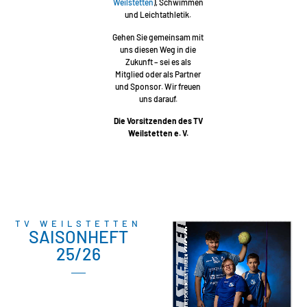
Weilstetten
), Schwimmen
und Leichtathletik.
Gehen Sie gemeinsam mit
uns diesen Weg in die
Zukunft – sei es als
Mitglied oder als Partner
und Sponsor. Wir freuen
uns darauf.
Die Vorsitzenden des TV
Weilstetten e. V.
TV WEILSTETTEN
SAISONHEFT
25/26