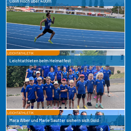
Colin Hoch über 400m
LEICHTATHLETIK
Leichtathleten beim Heimatfest
LEICHTATHLETIK
Mara Alber und Marie Sautter sichern sich Gold