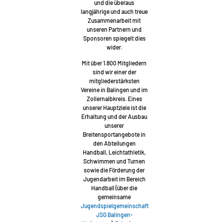
und die überaus
langjährige und auch treue
Zusammenarbeit mit
unseren Partnern und
Sponsoren spiegelt dies
wider.
Mit über 1.800 Mitgliedern
sind wir einer der
mitgliederstärksten
Vereine in Balingen und im
Zollernalbkreis. Eines
unserer Hauptziele ist die
Erhaltung und der Ausbau
unserer
Breitensportangebote in
den Abteilungen
Handball, Leichtathletik,
Schwimmen und Turnen
sowie die Förderung der
Jugendarbeit im Bereich
Handball (über die
gemeinsame
Jugendspielgemeinschaft
JSG Balingen-