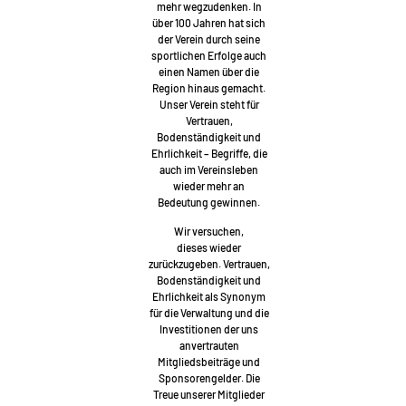
mehr wegzudenken. In
über 100 Jahren hat sich
der Verein durch seine
sportlichen Erfolge auch
einen Namen über die
Region hinaus gemacht.
Unser Verein steht für
Vertrauen,
Bodenständigkeit und
Ehrlichkeit – Begriffe, die
auch im Vereinsleben
wieder mehr an
Bedeutung gewinnen.
Wir versuchen,
dieses wieder
zurückzugeben. Vertrauen,
Bodenständigkeit und
Ehrlichkeit als Synonym
für die Verwaltung und die
Investitionen der uns
anvertrauten
Mitgliedsbeiträge und
Sponsorengelder. Die
Treue unserer Mitglieder