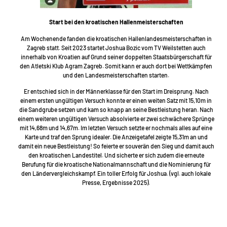
Start bei den kroatischen Hallenmeisterschaften
Am Wochenende fanden die kroatischen Hallenlandesmeisterschaften in
Zagreb statt. Seit 2023 startet Joshua Bozic vom TV Weilstetten auch
innerhalb von Kroatien auf Grund seiner doppelten Staatsbürgerschaft für
den Atletski Klub Agram Zagreb. Somit kann er auch dort bei Wettkämpfen
und den Landesmeisterschaften starten.
Er entschied sich in der Männerklasse für den Start im Dreisprung. Nach
einem ersten ungültigen Versuch konnte er einen weiten Satz mit 15,10m in
die Sandgrube setzen und kam so knapp an seine Bestleistung heran. Nach
einem weiteren ungültigen Versuch absolvierte er zwei schwächere Sprünge
mit 14,68m und 14,67m. Im letzten Versuch setzte er nochmals alles auf eine
Karte und traf den Sprung idealer. Die Anzeigetafel zeigte 15,31m an und
damit ein neue Bestleistung! So feierte er souverän den Sieg und damit auch
den kroatischen Landestitel. Und sicherte er sich zudem die erneute
Berufung für die kroatische Nationalmannschaft und die Nominierung für
den Ländervergleichskampf. Ein toller Erfolg für Joshua. (vgl. auch lokale
Presse, Ergebnisse 2025).