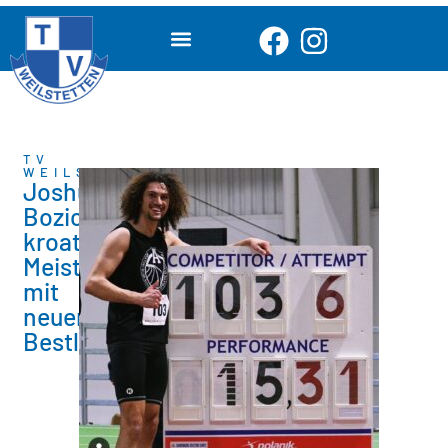
TV
WEILSTETTEN
Joshua
Bozic
kroatischer
Meister
mit
neuer
Bestleistung