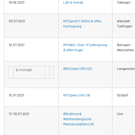
19.06.2021
LAV & friends
Tübingen
03.07.2021
KM Sprint/1.500m & offen
Albstadt-
Hochsprung
Tailfingen
10.07.2021
KM Weit-/Drei-/Fünfer
sprung
Balingen-
& offen Kugel
Weilstetten
BW Einzel U18/U20
Langenstei
10./11.07.2021
15.07.2021
KM Speer U14/U16
Ostdorf
17./18.07.2021
BW Aktive &
Ulm
Württembergische
Meisterschaften U16