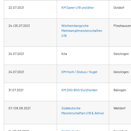
22.07.2021
KM Speer U18 und älter
Ostdorf
24./25.07.2021
Württembergsiche
Pliezhausen
Mehrkampfmeisterschaften
U16
24.07.2021
Kila
Geislingen
24.07.2021
KM Hoch / Diskus / Kugel
Geislingen
31.07.2021
KM 200/800/Kurzhürden
Balingen
07./08.08.2021
Süddeutsche
Walldorf
Meisterschaften U18 & Aktive