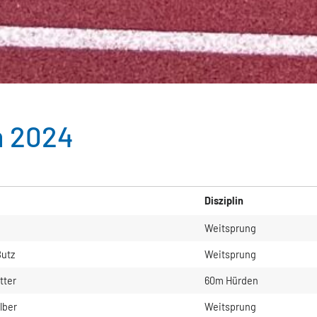
n 2024
Disziplin
Weitsprung
Butz
Weitsprung
tter
60m Hürden
lber
Weitsprung