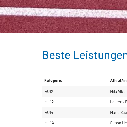
Beste Leistunge
Kategorie
Athlet/in
wU12
Mila Alber
mU12
Laurenz 
wU14
Marie Sau
mU14
Simon He