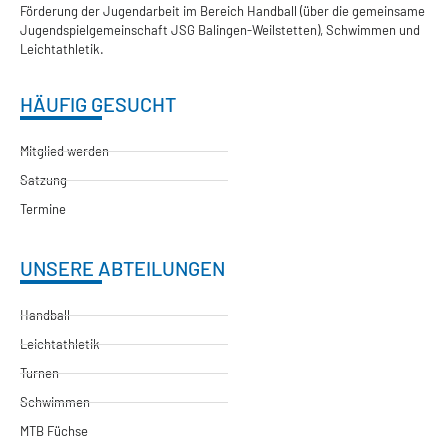
Förderung der Jugendarbeit im Bereich Handball (über die gemeinsame
Jugendspielgemeinschaft JSG Balingen-Weilstetten), Schwimmen und
Leichtathletik.
HÄUFIG GESUCHT
Mitglied werden
Satzung
Termine
UNSERE ABTEILUNGEN
Handball
Leichtathletik
Turnen
Schwimmen
MTB Füchse