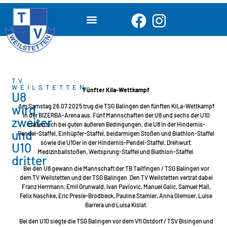
TV
WEILSTETTEN
Fünfter Kila-Wettkampf
U8
wird
Am Samstag 26.07.2025 trug die TSG Balingen den fünften KiLa-Wettkampf
in der BIZERBA-Arena aus. Fünf Mannschaften der U8 und sechs der U10
zweiter
maßen sich bei guten äußeren Bedingungen, die U8 in der Hindernis-
und
Pendel-Staffel, Einhüpfer-Staffel, beidarmigen Stoßen und Biathlon-Staffel
sowie die U10er in der Hindernis-Pendel-Staffel, Drehwurf,
U10
Medizinballstoßen, Weitsprung-Staffel und Biathlon-Staffel.
dritter
Bei den U8 gewann die Mannschaft der TB Tailfingen / TSG Balingen vor
dem TV Weilstetten und der TSG Balingen. Den TV Weilstetten vertrat dabei
Franz Herrmann, Emil Grunwald, Ivan Pavlovic, Manuel Galic, Samuel Mall,
Felix Naschke, Eric Presle-Brodbeck, Pauline Stamler, Anna Glemser, Luise
Barrera und Luisa Kislat.
Bei den U10 siegte die TSG Balingen vor dem Vfl Ostdorf / TSV Bisingen und