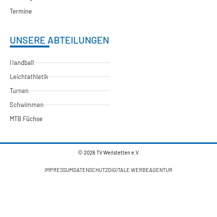
Termine
UNSERE ABTEILUNGEN
Handball
Leichtathletik
Turnen
Schwimmen
MTB Füchse
© 2026 TV Weilstetten e.V.
IMPRESSUM
DATENSCHUTZ
DIGITALE WERBEAGENTUR