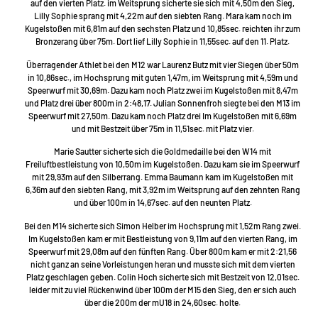
auf den vierten Platz. im Weitsprung sicherte sie sich mit 4,50m den Sieg,
Lilly Sophie sprang mit 4,22m auf den siebten Rang. Mara kam noch im
Kugelstoßen mit 6,81m auf den sechsten Platz und 10,85sec. reichten ihr zum
Bronzerang über 75m. Dort lief Lilly Sophie in 11,55sec. auf den 11. Platz.
Überragender Athlet bei den M12 war Laurenz Butz mit vier Siegen über 50m
in 10,86sec., im Hochsprung mit guten 1,47m, im Weitsprung mit 4,59m und
Speerwurf mit 30,69m. Dazu kam noch Platz zwei im Kugelstoßen mit 8,47m
und Platz drei über 800m in 2:48,17. Julian Sonnenfroh siegte bei den M13 im
Speerwurf mit 27,50m. Dazu kam noch Platz drei Im Kugelstoßen mit 6,69m
und mit Bestzeit über 75m in 11,51sec. mit Platz vier.
Marie Sautter sicherte sich die Goldmedaille bei den W14 mit
Freiluftbestleistung von 10,50m im Kugelstoßen. Dazu kam sie im Speerwurf
mit 29,93m auf den Silberrang. Emma Baumann kam im Kugelstoßen mit
6,36m auf den siebten Rang, mit 3,92m im Weitsprung auf den zehnten Rang
und über 100m in 14,67sec. auf den neunten Platz.
Bei den M14 sicherte sich Simon Helber im Hochsprung mit 1,52m Rang zwei.
Im Kugelstoßen kam er mit Bestleistung von 9,11m auf den vierten Rang, im
Speerwurf mit 29,08m auf den fünften Rang. Über 800m kam er mit 2:21,56
nicht ganz an seine Vorleistungen heran und musste sich mit dem vierten
Platz geschlagen geben. Colin Hoch sicherte sich mit Bestzeit von 12,01sec.
leider mit zu viel Rückenwind über 100m der M15 den Sieg, den er sich auch
über die 200m der mU18 in 24,60sec. holte.