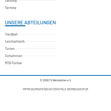
Satzung
Termine
UNSERE ABTEILUNGEN
Handball
Leichtathletik
Turnen
Schwimmen
MTB Füchse
© 2026 TV Weilstetten e.V.
IMPRESSUM
DATENSCHUTZ
DIGITALE WERBEAGENTUR