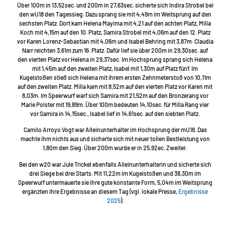
Über 100m in 13,52sec. und 200m in 27,63sec. sicherte sich Indira Strobel bei
den wU18 den Tagessieg. Dazu sprang sie mit 4,49m im Weitsprung auf den
sechsten Platz. Dort kam Helena Mayima mit 4,21 auf den achten Platz, Milla
Koch mit 4,15m auf den 10. Platz, Samira Strobel mit 4,06m auf den 12. Platz
vor Karen Lorenz-Sebastian mit 4,06m und Isabel Behring mit 3,87m. Claudia
Narr reichten 3,61m zum 16. Platz. Dafür lief sie über 200m in 29,30sec. auf
den vierten Platz vor Helena in 29,37sec. Im Hochsprung sprang sich Helena
mit 1,45m auf den zweiten Platz, Isabel mit 1,30m auf Platz fünf. Im
Kugelstoßen stieß sich Helena mit ihrem ersten Zehnmeterstoß von 10,11m
auf den zweiten Platz. Milla kam mit 8,52m auf den vierten Platz vor Karen mit
8,03m. Im Speerwurf warf sich Samira mit 21,52m auf den Bronzerang vor
Marie Polster mit 19,89m. Über 100m bedeuten 14,10sec. für Milla Rang vier
vor Samira in 14,15sec., Isabel lief in 14,61sec. auf den siebten Platz.
Camilo Arroyo Vogt war Alleinunterhalter im Hochsprung der mU18. Das
machte ihm nichts aus und sicherte sich mit neuer tollen Bestleistung von
1,80m den Sieg. Über 200m wurde er in 25,92ec. Zweiter.
Bei den w20 war Jule Trickel ebenfalls Alleinunterhalterin und sicherte sich
drei Siege bei drei Starts. Mit 11,22m im Kugelstoßen und 38,30m im
Speerwurf untermauerte sie ihre gute konstante Form, 5,04m im Weitsprung
ergänzten ihre Ergebnisse an diesem Tag (vgl. lokale Presse,
Ergebnisse
2025
).