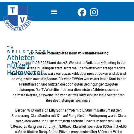
TV
WEILSTETTEN
Zahlreiche Podestplätze beim Volksbank-Meeting
Athleten
nützen
Am Sonntag 14.09.2025 fand das 42. Weilstetter Volksbank-Meeting in der
BIZERBA-Arena in Balingen statt. Trotz mäßiger Wettervorhersage machte
Heimvorteil
das Wetter doch mit, es war zwar etwas kühl, aber meist trocken und ab und
an zeigte sich auch die Sonne. Für viele TVWler war es der letzte Start in der
Freiluftsaison und nutzten die doch guten Bedingungen zu guten
Leistungen. Der TVW stellte nicht nur die meisten Athleten, sondern
heimste 16 erste, elf zweite und zehn dritte Plätze ein und viele bestätigten
ihre Bestlistungen nochmals.
Bei den W10 warf sich Lilly Sonnenfroh mit 18,50m im Ballwurf auf den
Bronzerang, Clara Sautter mit 17m auf Rang fünf. Im Weitsprung wurde Clara
mit 3,35m vierte und Lilly mit 2,82m sechste. Über 50m reichten Clara
8,84sec. zu Rang vier vor Lilly in 9,00sec. Clara lief noch über 800m in 3:41,96
auf den fünften Rang. Chiara Pätzold musste sich über 800m der W11 in