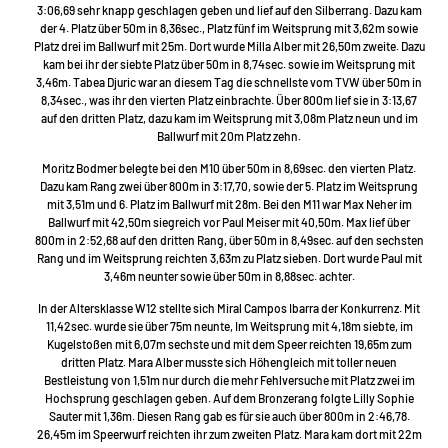
3:06,69 sehr knapp geschlagen geben und lief auf den Silberrang. Dazu kam
der 4. Platz über 50m in 8,36sec., Platz fünf im Weitsprung mit 3,62m sowie
Platz drei im Ballwurf mit 25m. Dort wurde Milla Alber mit 26,50m zweite. Dazu
kam bei ihr der siebte Platz über 50m in 8,74sec. sowie im Weitsprung mit
3,46m. Tabea Djuric war an diesem Tag die schnellste vom TVW über 50m in
8,34sec., was ihr den vierten Platz einbrachte. Über 800m lief sie in 3:13,67
auf den dritten Platz, dazu kam im Weitsprung mit 3,08m Platz neun und im
Ballwurf mit 20m Platz zehn.
Moritz Bodmer belegte bei den M10 über 50m in 8,69sec. den vierten Platz.
Dazu kam Rang zwei über 800m in 3:17,70, sowie der 5. Platz im Weitsprung
mit 3,51m und 6. Platz im Ballwurf mit 28m. Bei den M11 war Max Neher im
Ballwurf mit 42,50m siegreich vor Paul Meiser mit 40,50m. Max lief über
800m in 2:52,68 auf den dritten Rang, über 50m in 8,49sec. auf den sechsten
Rang und im Weitsprung reichten 3,63m zu Platz sieben. Dort wurde Paul mit
3,46m neunter sowie über 50m in 8,88sec. achter.
In der Altersklasse W12 stellte sich Miral Campos Ibarra der Konkurrenz. Mit
11,42sec. wurde sie über 75m neunte, Im Weitsprung mit 4,18m siebte, im
Kugelstoßen mit 6,07m sechste und mit dem Speer reichten 19,65m zum
dritten Platz. Mara Alber musste sich Höhengleich mit toller neuen
Bestleistung von 1,51m nur durch die mehr Fehlversuche mit Platz zwei im
Hochsprung geschlagen geben. Auf dem Bronzerang folgte Lilly Sophie
Sauter mit 1,36m. Diesen Rang gab es für sie auch über 800m in 2:46,78.
26,45m im Speerwurf reichten ihr zum zweiten Platz. Mara kam dort mit 22m