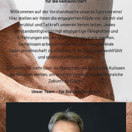
für die Gemeinschaft
Willkommen auf der Vorstandsseite unseres Sportvereins!
Hier stellen wir Ihnen die engagierten Köpfe vor, die mit viel
Herzblut und Tatkraft unseren Verein leiten. Jedes
Vorstandsmitglied bringt einzigartige Fähigkeiten und
Erfahrungen ein, die unseren Verein stark machen.
Gemeinsam arbeiten sie daran, eine inspirierende
Sportgemeinschaft zu schaffen, in der sich jeder wohlfühlt
und sportlich entfalten kann.
Erfahren Sie mehr über die Menschen, die hinter den Kulissen
die Weichen stellen, um unseren Verein in eine erfolgreiche
Zukunft zu führen.
Unser Team – für Sie und den Sport.