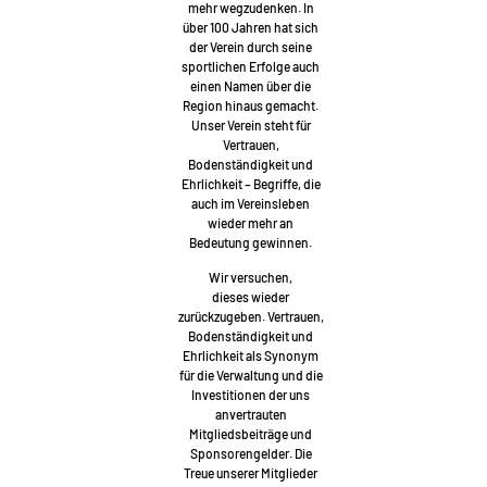
mehr wegzudenken. In
über 100 Jahren hat sich
der Verein durch seine
sportlichen Erfolge auch
einen Namen über die
Region hinaus gemacht.
Unser Verein steht für
Vertrauen,
Bodenständigkeit und
Ehrlichkeit – Begriffe, die
auch im Vereinsleben
wieder mehr an
Bedeutung gewinnen.
Wir versuchen,
dieses wieder
zurückzugeben. Vertrauen,
Bodenständigkeit und
Ehrlichkeit als Synonym
für die Verwaltung und die
Investitionen der uns
anvertrauten
Mitgliedsbeiträge und
Sponsorengelder. Die
Treue unserer Mitglieder