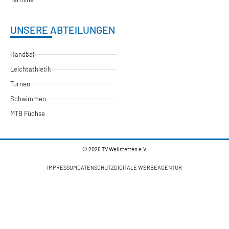
UNSERE ABTEILUNGEN
Handball
Leichtathletik
Turnen
Schwimmen
MTB Füchse
© 2026 TV Weilstetten e.V.
IMPRESSUM
DATENSCHUTZ
DIGITALE WERBEAGENTUR