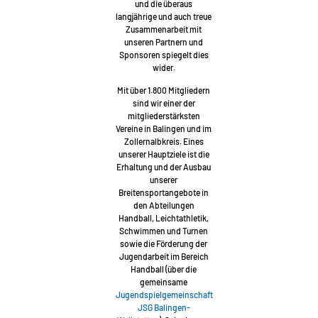
und die überaus
langjährige und auch treue
Zusammenarbeit mit
unseren Partnern und
Sponsoren spiegelt dies
wider.
Mit über 1.800 Mitgliedern
sind wir einer der
mitgliederstärksten
Vereine in Balingen und im
Zollernalbkreis. Eines
unserer Hauptziele ist die
Erhaltung und der Ausbau
unserer
Breitensportangebote in
den Abteilungen
Handball, Leichtathletik,
Schwimmen und Turnen
sowie die Förderung der
Jugendarbeit im Bereich
Handball (über die
gemeinsame
Jugendspielgemeinschaft
JSG Balingen-