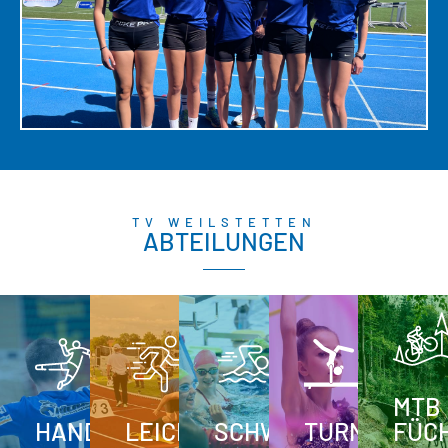
TV WEILSTETTEN
ABTEILUNGEN
MTB
HANDBALL
LEICHTATHLETIK
SCHWIMMEN
TURNEN
FÜC