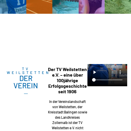
TV
Der TV Weilstetten
WEILSTETTEN
e.V. – eine über
DER
100jährige
VEREIN
Erfolgsgeschichte
seit 1906
In der Vereinslandschaft
von Weilstetten, der
Kreisstadt Balingen sowie
des Landkreises
Zollernalb ist der TV
Weilstetten e.V. nicht