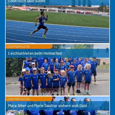
Colin Hoch über 400m
LEICHTATHLETIK
Leichtathleten beim Heimatfest
LEICHTATHLETIK
Mara Alber und Marie Sautter sichern sich Gold