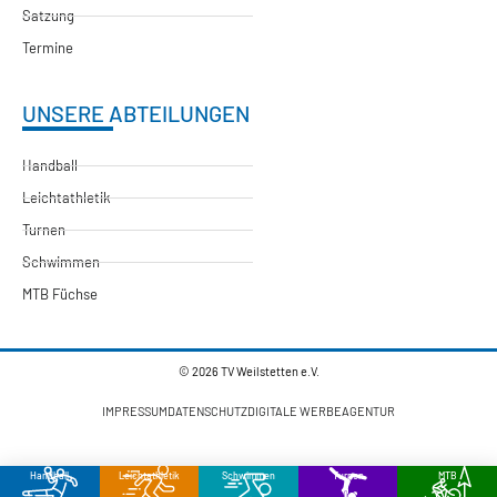
Satzung
Termine
UNSERE ABTEILUNGEN
Handball
Leichtathletik
Turnen
Schwimmen
MTB Füchse
© 2026 TV Weilstetten e.V.
IMPRESSUM
DATENSCHUTZ
DIGITALE WERBEAGENTUR
Handball
Leichtathletik
Schwimmen
Turnen
MTB