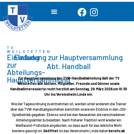
TV
WEILSTETTEN
Einladung
Einladung zur Hauptversammlung
zur
Abt. Handball
Abteilungs-
Hauptversammlung
Zur Hauptversammlung der TVW-Handballabteilung lädt der TV
Weilstetten alle Aktiven, Mitglieder, Freunde und Gönner sowie
Handballinteressierte recht herzlich am Sonntag, 29. März 2026 um 10:30
Uhr ins Vereinsheim Linde ein.
Wie der Tagesordnung zu entnehmen ist, werden unter anderem die Trainer
über das TVW-Handballgeschehen berichten sowie ein Einblick in den JSG-
Spielbetrieb gegeben. Ebenso sind bei den Neuwahlen die verschiedenen
Abteilungsämter zu besetzen. Nach früherer Tradition wird wieder ein
Weißwurst-Frühstück angeboten, so dass auch für das leibliche Wohl
bestens gesorgt ist.
Geöffnet
ist das Vereinsheim Linde daher
bereits ab