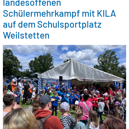
landesoffenen
Schülermehrkampf mit KILA
auf dem Schulsportplatz
Weilstetten