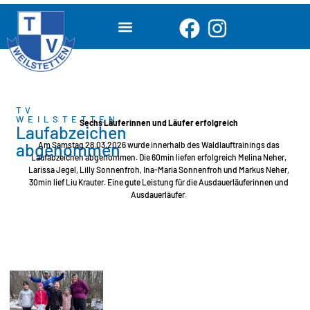
TV
WEILSTETTEN
Sechs Läuferinnen und Läufer erfolgreich
Laufabzeichen
abgenommen
Am Samstag 28.03.2026 wurde innerhalb des Waldlauftrainings das
Laufabzeichen abgenommen. Die 60min liefen erfolgreich Melina Neher,
Larissa Jegel, Lilly Sonnenfroh, Ina-Maria Sonnenfroh und Markus Neher,
30min lief Liu Krauter. Eine gute Leistung für die Ausdauerläuferinnen und
Ausdauerläufer.