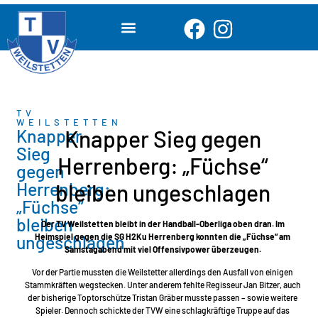
TV
WEILSTETTEN
Knapper
Knapper Sieg gegen
Sieg
Herrenberg: „Füchse“
gegen
Herrenberg:
bleiben ungeschlagen
„Füchse“
bleiben
Der TV Weilstetten bleibt in der Handball-Oberliga oben dran. Im
ungeschlagen
Heimspiel gegen die SG H2Ku Herrenberg konnten die „Füchse“ am
Samstagabend mit viel Offensivpower überzeugen.
Vor der Partie mussten die Weilstetter allerdings den Ausfall von einigen
Stammkräften wegstecken. Unter anderem fehlte Regisseur Jan Bitzer, auch
der bisherige Toptorschütze Tristan Gräber musste passen – sowie weitere
Spieler. Dennoch schickte der TVW eine schlagkräftige Truppe auf das