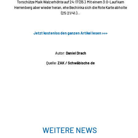
Torschütze Maik Walz erhöhte auf 24:17 (35.). Mit einem 3:0-Lauf kam
Herrenberg aber wieder heran, ehe Bechinka sich die Rote Karte abholte
(25:21/41.)…
Jetzt kostenlos den ganzen Artikel lesen >>>
Autor:
Daniel Drach
Quelle:
ZAK / Schwäbische.de
WEITERE NEWS