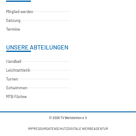
Mitglied werden
Satzung
Termine
UNSERE ABTEILUNGEN
Handball
Leichtathletik
Turnen
Schwimmen
MTB Füchse
© 2026 TV Weilstetten e.V.
IMPRESSUM
DATENSCHUTZ
DIGITALE WERBEAGENTUR