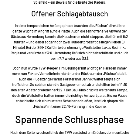
Spielfeld – ein Beweis für die Breite des Kaders.
Offener Schlagabtausch
In einer temporeichen Anfangsphase brachten die „Füchse“ direkt ihre
ganze Wucht im Angriff auf die Platte. Auch die sehr offensive Abwehr der
Gäste aus Herrenberg konnte die Hausherren nicht stoppen, die früh mit 6:2
führten – und dabei sogar noch zwei Hundertprozentige liegen ließen (9.
Minute). Bei der SG H2Ku führte der ehemalige Weilstetter Lukas Bechinka
Regie und verkürzte auf 3:6. Herrenberg ließ sich nicht abschütteln und glich
beim 7:7 wieder aus (13.).
Doch nun wurde TVW-Keeper Tim Deuringer mit wichtigen Paraden immer
mehr zum Faktor. Vorne lieferte nicht nur der Rückraum der „Füchse“ stabil,
auch die Flügelzange Marius Forster und Jannik Walter zeigte sich
treffsicher. So setzten sich die Gastgeber erneut ab und stellten beim 14:10
den alten Abstand wieder her (22.). Der Gäu-Klub drückte weiter aufs Tempo,
doch die Weilstetter hatten immer die richtige Antwort parat. Bis zur Pause
entwickelte sich ein munteres Scheibenschießen, letztlich gingen die
„Füchse“ mit einer 22:16-Führung in die Kabine.
Spannende Schlussphase
Nach dem Seitenwechsel blieb der TVW zunächst am Drücker, der neunfache