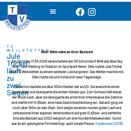
TV
WEILSTETTEN
Über 100m nahe an ihrer Bestzeit
Jule
Trickel
Am Sonntag 17.05.2026 veranstaltete der SG Schorndorf 1846 das Blue Sky
Blue Track Meeting im Stadion im Sportpark Rems. Dies nutzte Jule Trickel
läuft
vom TV Weilstetten zu einem weiteren Leistungstest. Das Wetter machte mit.
zu
Dies nutzte sie und holte sich zwei Tagessiege.
zwei
Zunächst startete sie über 100m Hürden der wU20. Sie erwischte einen
Siegen
guten Start und überquerte die ersten Hürden gut. Zum Schluss ließ etwas
der Druck nach, aber sie überquerte als erste ihrer Altersklasse die Ziellinie
und stellte mit 14,55sec. eine neue Saisonbestleistung ein. Danach ging sie
noch über 100m an den Start. Dort zeigte sie einen runden guten Lauf und
verbesserte ihren eigenen Vereinsrekord auf gute 12,63sec. und verfehlte
ihre alte Bestzeit aus 2022 lediglich um drei Hundertstelsekunden. Somit
war es ein gelungener Formtest (vgl. auch lokale Presse,
Ergebnisse 2026
).