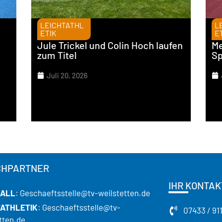
LEICHTATHL
L
ETIK
E
Jule Trickel und Colin Hoch laufen
Me
zum Titel
Sp
Juli 20, 2026
CHPARTNER
IHR KONTAK
ALL
: Geschaeftsstelle@tv-weilstetten.de
TATHLETIK
: Geschaeftsstelle@tv-
07433 / 91
tten.de