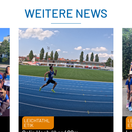
WEITERE NEWS
LEICHTATHL
L
ETIK
E