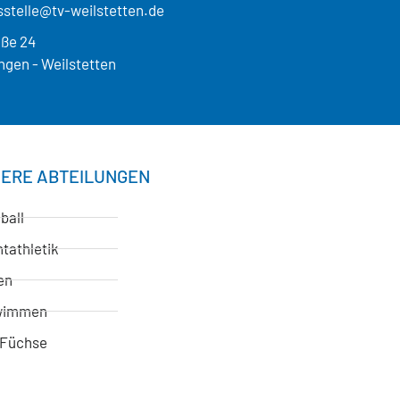
stelle@tv-weilstetten.de
aße 24
ngen - Weilstetten
ERE ABTEILUNGEN
ball
tathletik
en
wimmen
Füchse