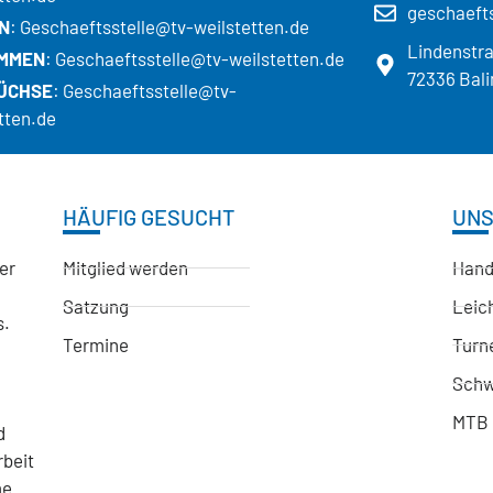
geschaefts
N
: Geschaeftsstelle@tv-weilstetten.de
Lindenstr
MMEN
: Geschaeftsstelle@tv-weilstetten.de
72336 Bali
ÜCHSE
: Geschaeftsstelle@tv-
tten.de
HÄUFIG GESUCHT
UNS
der
Mitglied werden
Hand
Satzung
Leich
s.
Termine
Turn
Sch
n
MTB 
d
rbeit
me