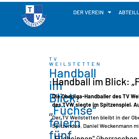
DER VEREIN
ABTEIL
TV
WEILSTETTEN
Handball
Handball im Blick: „
im
Blick:
Die Oberliga-Handballer des TV Wei
des TVW siegte im Spitzenspiel. Au
„Füchse“
Der TV Weilstetten bleibt in der O
feiern
Spitzenduo. Daniel Weckenmann mit
fünf
„Füchsinnen“ überraschen