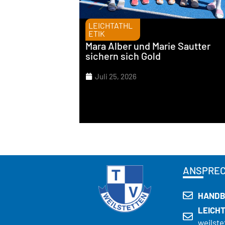
LEICHTATHL
ETIK
Mara Alber und Marie Sautter
sichern sich Gold
Juli 25, 2026
ANSPRE
HANDB
LEICH
weilste