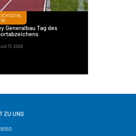
EICHTATHL
TIK
y Generalbau Tag des
ortabzeichens
Juli 17, 2026
T ZU UNS
19050