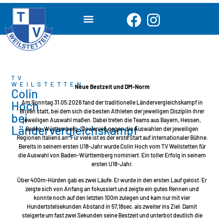
TV
WEILSTETTEN
Neue Bestzeit und DM-Norm
Colin
Hoch
Am Sonntag 31.05.2026 fand der traditionelle Ländervergleichskampf in
Brixen statt, bei dem sich die besten Athleten der jeweiligen Disziplin ihrer
bei
jeweiligen Auswahl maßen. Dabei treten die Teams aus Bayern, Hessen,
Ländervergleichskampf
Baden-Württemberg, Slowenien gegen die Auswahlen der jeweiligen
Regionen Italiens an. Für viele ist es der erste Start auf internationaler Bühne.
Bereits in seinem ersten U18-Jahr wurde Colin Hoch vom TV Weilstetten für
die Auswahl von Baden-Württemberg nominiert. Ein toller Erfolg in seinem
ersten U18-Jahr.
Über 400m-Hürden gab es zwei Läufe. Er wurde in den ersten Lauf gelost. Er
zeigte sich von Anfang an fokussiert und zeigte ein gutes Rennen und
konnte noch auf den letzten 100m zulegen und kam nur mit vier
Hundertstelsekunden Abstand in 57,18sec. als zweiter ins Ziel. Damit
steigerte um fast zwei Sekunden seine Bestzeit und unterbot deutlich die