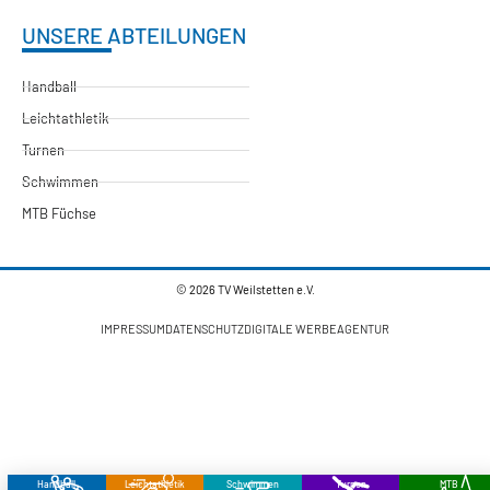
UNSERE ABTEILUNGEN
Handball
Leichtathletik
Turnen
Schwimmen
MTB Füchse
© 2026 TV Weilstetten e.V.
IMPRESSUM
DATENSCHUTZ
DIGITALE WERBEAGENTUR
Handball
Leichtathletik
Schwimmen
Turnen
MTB