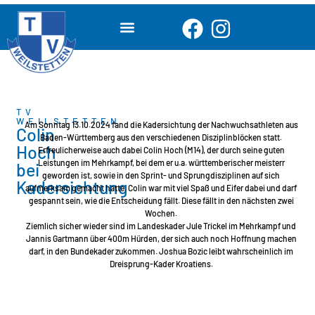
TV
WEILSTETTEN
Am Sonntag 13.10.2024 fand die Kadersichtung der Nachwuchsathleten aus
Colin
Baden-Württemberg aus den verschiedenen Disziplinblöcken statt.
Hoch
Erfreulicherweise auch dabei Colin Hoch (M14), der durch seine guten
Leistungen im Mehrkampf, bei dem er u.a. württemberischer meisterr
bei
geworden ist, sowie in den Sprint- und Sprungdisziplinen auf sich
Kadersichtung
aufmerksam gemacht hatte. Colin war mit viel Spaß und Eifer dabei und darf
gespannt sein, wie die Entscheidung fällt. Diese fällt in den nächsten zwei
Wochen.
Ziemlich sicher wieder sind im Landeskader Jule Trickel im Mehrkampf und
Jannis Gartmann über 400m Hürden, der sich auch noch Hoffnung machen
darf, in den Bundekader zukommen. Joshua Bozic leibt wahrscheinlich im
Dreisprung-Kader Kroatiens.