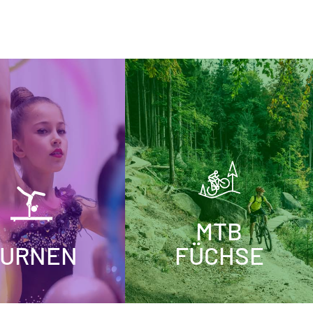
MTB
TURNEN
FÜCHSE