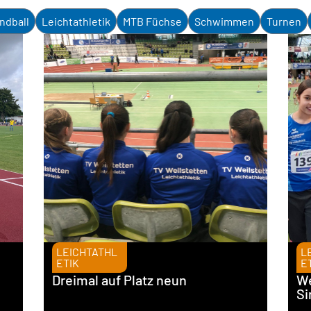
ndball
Leichtathletik
MTB Füchse
Schwimmen
Turnen
LEICHTATHL
L
ETIK
E
Dreimal auf Platz neun
We
Si