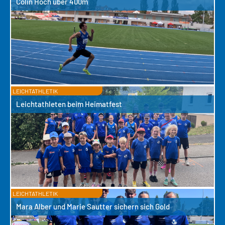
Colin Hoch über 400m
LEICHTATHLETIK
Leichtathleten beim Heimatfest
LEICHTATHLETIK
Mara Alber und Marie Sautter sichern sich Gold