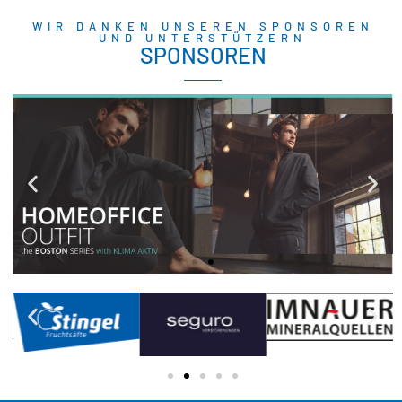
WIR DANKEN UNSEREN SPONSOREN
UND UNTERSTÜTZERN
SPONSOREN
CECEBA BODYWEAR
Hochwertige Herrenunterwäsche,
Freizeitmode, Basics & moderne
Bademode