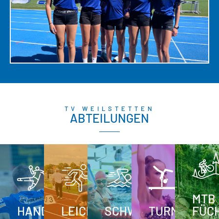
TV WEILSTETTEN
ABTEILUNGEN
MTB
HANDBALL
LEICHTATHLETIK
SCHWIMMEN
TURNEN
FÜC