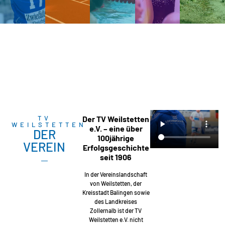
TV
Der TV Weilstetten
WEILSTETTEN
e.V. – eine über
DER
100jährige
VEREIN
Erfolgsgeschichte
seit 1906
In der Vereinslandschaft
von Weilstetten, der
Kreisstadt Balingen sowie
des Landkreises
Zollernalb ist der TV
Weilstetten e.V. nicht