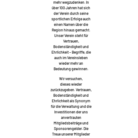
mehr wegzudenken. In
über 100 Jahren hat sich
der Verein durch seine
sportlichen Erfolge auch
einen Namen über die
Region hinaus gemacht.
Unser Verein steht für
Vertrauen,
Bodenständigkeit und
Ehrlichkeit – Begriffe, die
auch im Vereinsleben
wieder mehr an
Bedeutung gewinnen.
Wir versuchen,
dieses wieder
zurückzugeben. Vertrauen,
Bodenständigkeit und
Ehrlichkeit als Synonym
für die Verwaltung und die
Investitionen der uns
anvertrauten
Mitgliedsbeiträge und
Sponsorengelder. Die
Treue unserer Mitglieder