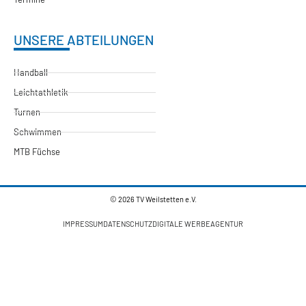
UNSERE ABTEILUNGEN
Handball
Leichtathletik
Turnen
Schwimmen
MTB Füchse
© 2026 TV Weilstetten e.V.
IMPRESSUM
DATENSCHUTZ
DIGITALE WERBEAGENTUR