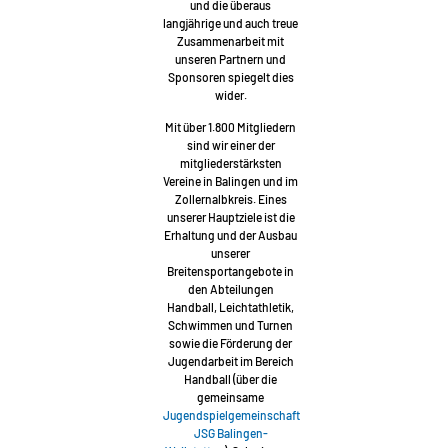
und die überaus
langjährige und auch treue
Zusammenarbeit mit
unseren Partnern und
Sponsoren spiegelt dies
wider.
Mit über 1.800 Mitgliedern
sind wir einer der
mitgliederstärksten
Vereine in Balingen und im
Zollernalbkreis. Eines
unserer Hauptziele ist die
Erhaltung und der Ausbau
unserer
Breitensportangebote in
den Abteilungen
Handball, Leichtathletik,
Schwimmen und Turnen
sowie die Förderung der
Jugendarbeit im Bereich
Handball (über die
gemeinsame
Jugendspielgemeinschaft
JSG Balingen-