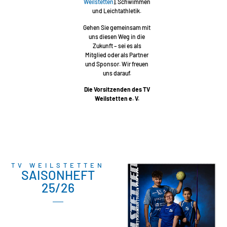
Weilstetten
), Schwimmen
und Leichtathletik.
Gehen Sie gemeinsam mit
uns diesen Weg in die
Zukunft – sei es als
Mitglied oder als Partner
und Sponsor. Wir freuen
uns darauf.
Die Vorsitzenden des TV
Weilstetten e. V.
TV WEILSTETTEN
SAISONHEFT
25/26