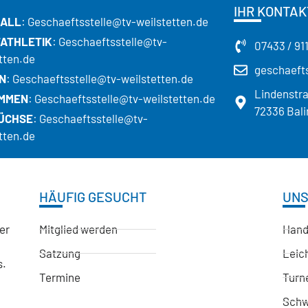
IHR KONTAK
ALL
: Geschaeftsstelle@tv-weilstetten.de
TATHLETIK
: Geschaeftsstelle@tv-
07433 / 91
tten.de
geschaefts
N
: Geschaeftsstelle@tv-weilstetten.de
Lindenstr
MMEN
: Geschaeftsstelle@tv-weilstetten.de
72336 Bali
ÜCHSE
: Geschaeftsstelle@tv-
tten.de
HÄUFIG GESUCHT
UNS
der
Mitglied werden
Hand
Satzung
Leich
s.
Termine
Turn
Sch