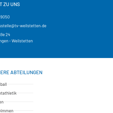
T ZU UNS
19050
stelle@tv-weilstetten.de
aße 24
ngen - Weilstetten
ERE ABTEILUNGEN
ball
tathletik
en
wimmen