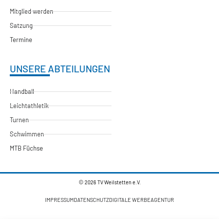
Mitglied werden
Satzung
Termine
UNSERE ABTEILUNGEN
Handball
Leichtathletik
Turnen
Schwimmen
MTB Füchse
© 2026 TV Weilstetten e.V.
IMPRESSUM
DATENSCHUTZ
DIGITALE WERBEAGENTUR