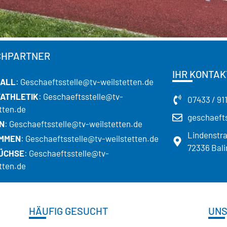
CHPARTNER
IHR KONTAK
ALL
: Geschaeftsstelle@tv-weilstetten.de
TATHLETIK
: Geschaeftsstelle@tv-
07433 / 91
tten.de
geschaefts
N
: Geschaeftsstelle@tv-weilstetten.de
Lindenstr
MMEN
: Geschaeftsstelle@tv-weilstetten.de
72336 Bali
ÜCHSE
: Geschaeftsstelle@tv-
tten.de
HÄUFIG GESUCHT
UNS