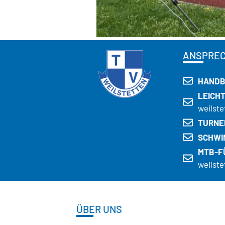
ANSPRE
HANDB
LEICH
weilste
TURNE
SCHWI
MTB-F
weilste
ÜBER UNS