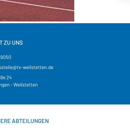
T ZU UNS
19050
stelle@tv-weilstetten.de
aße 24
ngen - Weilstetten
ERE ABTEILUNGEN