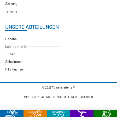
Satzung
Termine
UNSERE ABTEILUNGEN
Handball
Leichtathletik
Turnen
Schwimmen
MTB Füchse
© 2026 TV Weilstetten e.V.
IMPRESSUM
DATENSCHUTZ
DIGITALE WERBEAGENTUR
Handball
Leichtathletik
Schwimmen
Turnen
MTB