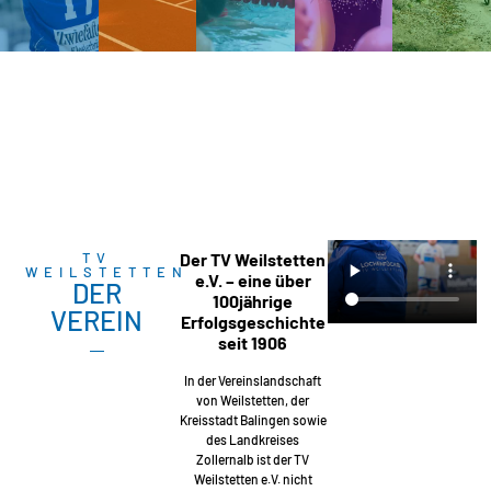
TV
Der TV Weilstetten
WEILSTETTEN
e.V. – eine über
DER
100jährige
VEREIN
Erfolgsgeschichte
seit 1906
In der Vereinslandschaft
von Weilstetten, der
Kreisstadt Balingen sowie
des Landkreises
Zollernalb ist der TV
Weilstetten e.V. nicht