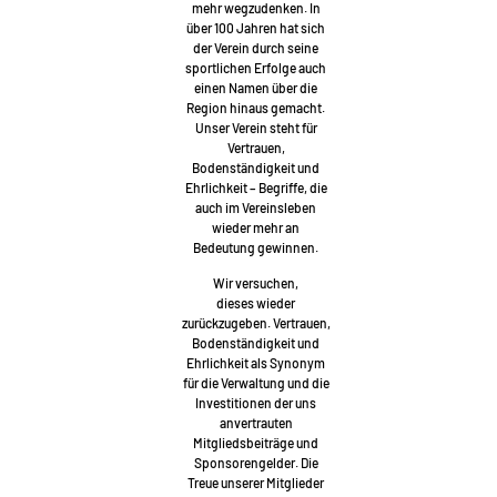
mehr wegzudenken. In
über 100 Jahren hat sich
der Verein durch seine
sportlichen Erfolge auch
einen Namen über die
Region hinaus gemacht.
Unser Verein steht für
Vertrauen,
Bodenständigkeit und
Ehrlichkeit – Begriffe, die
auch im Vereinsleben
wieder mehr an
Bedeutung gewinnen.
Wir versuchen,
dieses wieder
zurückzugeben. Vertrauen,
Bodenständigkeit und
Ehrlichkeit als Synonym
für die Verwaltung und die
Investitionen der uns
anvertrauten
Mitgliedsbeiträge und
Sponsorengelder. Die
Treue unserer Mitglieder