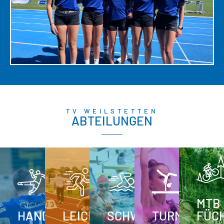
TV WEILSTETTEN
ABTEILUNGEN
MTB
HANDBALL
LEICHTATHLETIK
SCHWIMMEN
TURNEN
FÜC