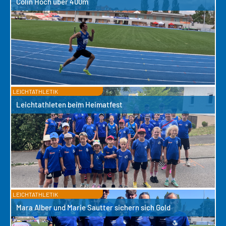
Colin Hoch über 400m
LEICHTATHLETIK
Leichtathleten beim Heimatfest
LEICHTATHLETIK
Mara Alber und Marie Sautter sichern sich Gold