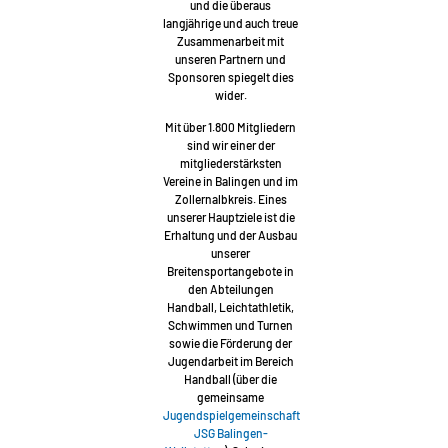
und die überaus
langjährige und auch treue
Zusammenarbeit mit
unseren Partnern und
Sponsoren spiegelt dies
wider.
Mit über 1.800 Mitgliedern
sind wir einer der
mitgliederstärksten
Vereine in Balingen und im
Zollernalbkreis. Eines
unserer Hauptziele ist die
Erhaltung und der Ausbau
unserer
Breitensportangebote in
den Abteilungen
Handball, Leichtathletik,
Schwimmen und Turnen
sowie die Förderung der
Jugendarbeit im Bereich
Handball (über die
gemeinsame
Jugendspielgemeinschaft
JSG Balingen-