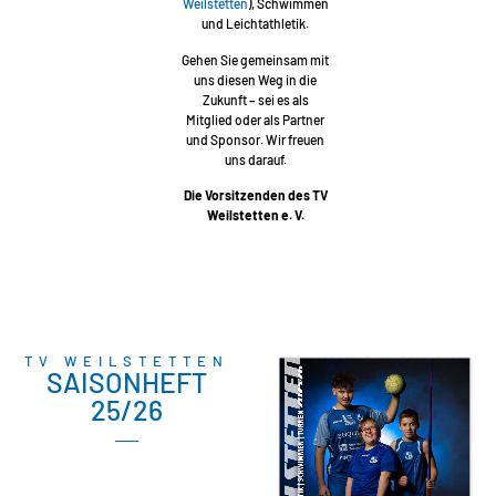
Weilstetten
), Schwimmen
und Leichtathletik.
Gehen Sie gemeinsam mit
uns diesen Weg in die
Zukunft – sei es als
Mitglied oder als Partner
und Sponsor. Wir freuen
uns darauf.
Die Vorsitzenden des TV
Weilstetten e. V.
TV WEILSTETTEN
SAISONHEFT
25/26