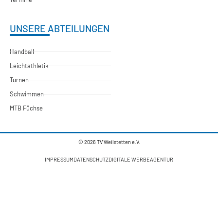
UNSERE ABTEILUNGEN
Handball
Leichtathletik
Turnen
Schwimmen
MTB Füchse
© 2026 TV Weilstetten e.V.
IMPRESSUM
DATENSCHUTZ
DIGITALE WERBEAGENTUR