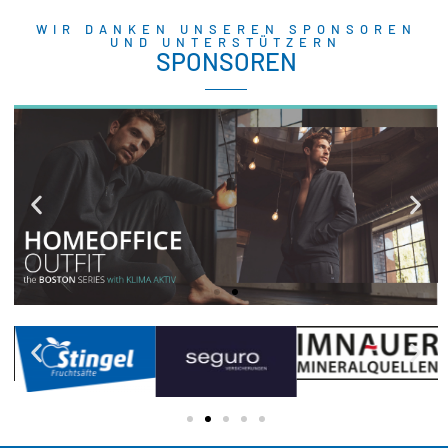
WIR DANKEN UNSEREN SPONSOREN
UND UNTERSTÜTZERN
SPONSOREN
CECEBA BODYWEAR
Hochwertige Herrenunterwäsche,
Freizeitmode, Basics & moderne
Bademode