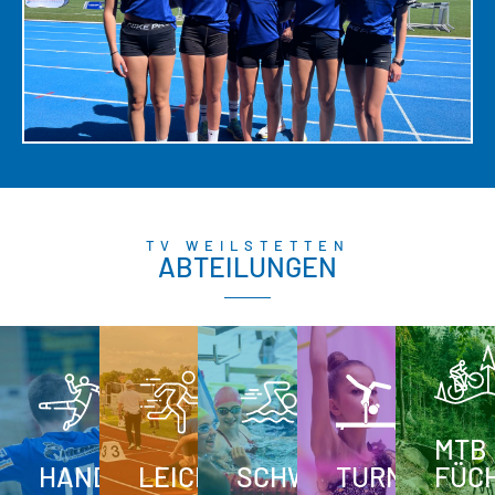
TV WEILSTETTEN
ABTEILUNGEN
MTB
HANDBALL
LEICHTATHLETIK
SCHWIMMEN
TURNEN
FÜC