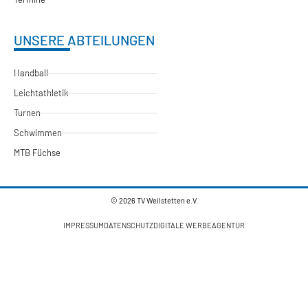
UNSERE ABTEILUNGEN
Handball
Leichtathletik
Turnen
Schwimmen
MTB Füchse
© 2026 TV Weilstetten e.V.
IMPRESSUM
DATENSCHUTZ
DIGITALE WERBEAGENTUR