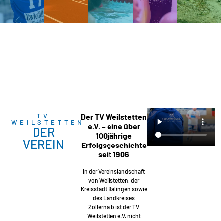
TV
Der TV Weilstetten
WEILSTETTEN
e.V. – eine über
DER
100jährige
VEREIN
Erfolgsgeschichte
seit 1906
In der Vereinslandschaft
von Weilstetten, der
Kreisstadt Balingen sowie
des Landkreises
Zollernalb ist der TV
Weilstetten e.V. nicht