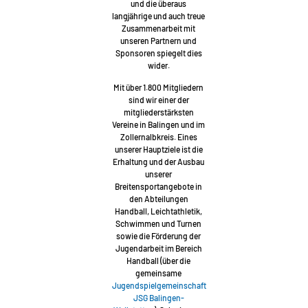
und die überaus
langjährige und auch treue
Zusammenarbeit mit
unseren Partnern und
Sponsoren spiegelt dies
wider.
Mit über 1.800 Mitgliedern
sind wir einer der
mitgliederstärksten
Vereine in Balingen und im
Zollernalbkreis. Eines
unserer Hauptziele ist die
Erhaltung und der Ausbau
unserer
Breitensportangebote in
den Abteilungen
Handball, Leichtathletik,
Schwimmen und Turnen
sowie die Förderung der
Jugendarbeit im Bereich
Handball (über die
gemeinsame
Jugendspielgemeinschaft
JSG Balingen-