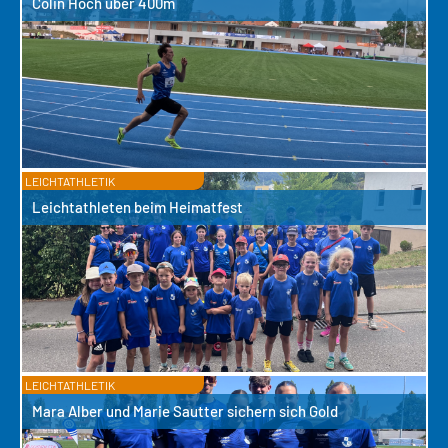
Colin Hoch über 400m
LEICHTATHLETIK
Leichtathleten beim Heimatfest
LEICHTATHLETIK
Mara Alber und Marie Sautter sichern sich Gold