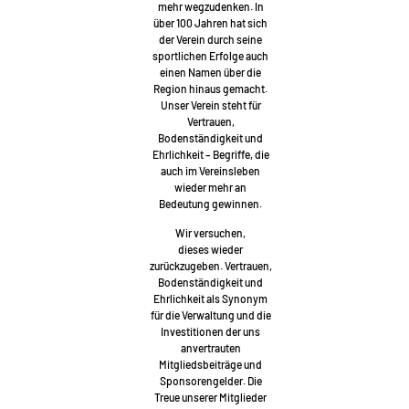
mehr wegzudenken. In
über 100 Jahren hat sich
der Verein durch seine
sportlichen Erfolge auch
einen Namen über die
Region hinaus gemacht.
Unser Verein steht für
Vertrauen,
Bodenständigkeit und
Ehrlichkeit – Begriffe, die
auch im Vereinsleben
wieder mehr an
Bedeutung gewinnen.
Wir versuchen,
dieses wieder
zurückzugeben. Vertrauen,
Bodenständigkeit und
Ehrlichkeit als Synonym
für die Verwaltung und die
Investitionen der uns
anvertrauten
Mitgliedsbeiträge und
Sponsorengelder. Die
Treue unserer Mitglieder