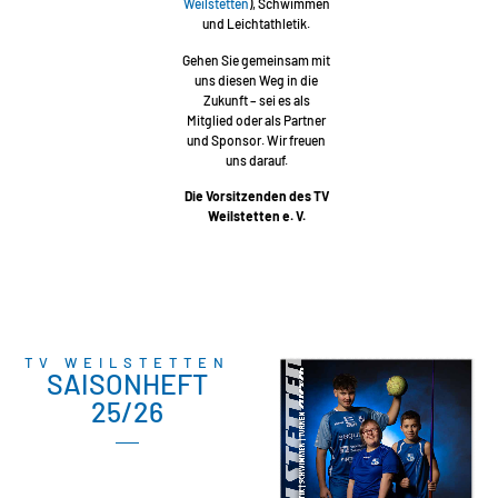
Weilstetten
), Schwimmen
und Leichtathletik.
Gehen Sie gemeinsam mit
uns diesen Weg in die
Zukunft – sei es als
Mitglied oder als Partner
und Sponsor. Wir freuen
uns darauf.
Die Vorsitzenden des TV
Weilstetten e. V.
TV WEILSTETTEN
SAISONHEFT
25/26