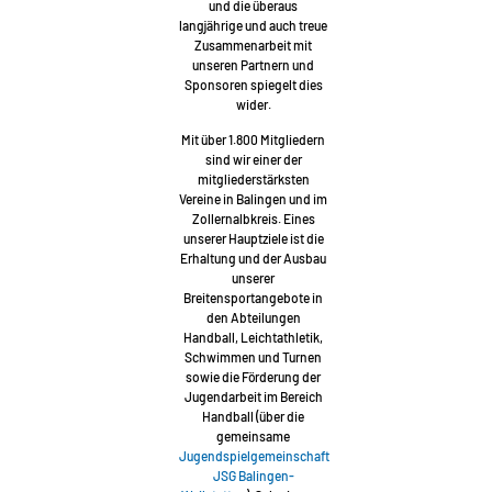
und die überaus
langjährige und auch treue
Zusammenarbeit mit
unseren Partnern und
Sponsoren spiegelt dies
wider.
Mit über 1.800 Mitgliedern
sind wir einer der
mitgliederstärksten
Vereine in Balingen und im
Zollernalbkreis. Eines
unserer Hauptziele ist die
Erhaltung und der Ausbau
unserer
Breitensportangebote in
den Abteilungen
Handball, Leichtathletik,
Schwimmen und Turnen
sowie die Förderung der
Jugendarbeit im Bereich
Handball (über die
gemeinsame
Jugendspielgemeinschaft
JSG Balingen-