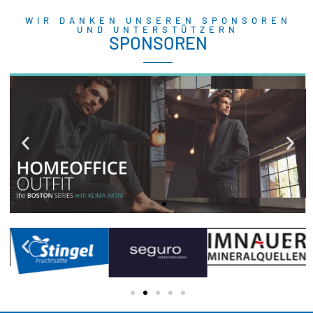
WIR DANKEN UNSEREN SPONSOREN
UND UNTERSTÜTZERN
SPONSOREN
CECEBA BODYWEAR
Hochwertige Herrenunterwäsche,
Freizeitmode, Basics & moderne
Bademode