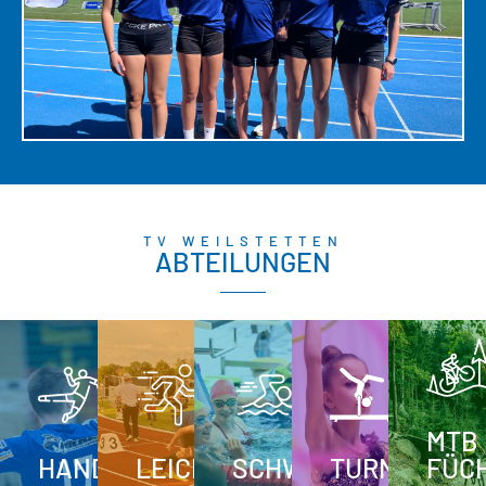
TV WEILSTETTEN
ABTEILUNGEN
MTB
HANDBALL
LEICHTATHLETIK
SCHWIMMEN
TURNEN
FÜC