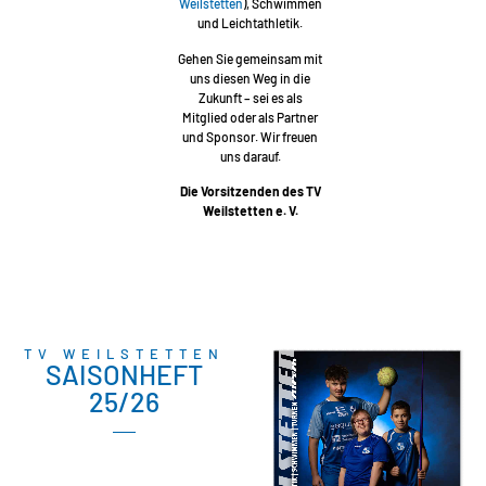
Weilstetten
), Schwimmen
und Leichtathletik.
Gehen Sie gemeinsam mit
uns diesen Weg in die
Zukunft – sei es als
Mitglied oder als Partner
und Sponsor. Wir freuen
uns darauf.
Die Vorsitzenden des TV
Weilstetten e. V.
TV WEILSTETTEN
SAISONHEFT
25/26