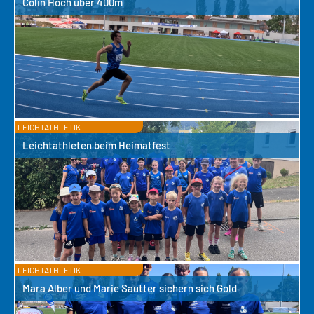
Colin Hoch über 400m
LEICHTATHLETIK
Leichtathleten beim Heimatfest
LEICHTATHLETIK
Mara Alber und Marie Sautter sichern sich Gold