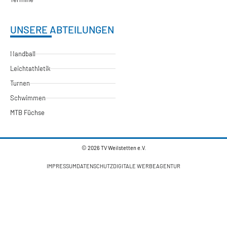
UNSERE ABTEILUNGEN
Handball
Leichtathletik
Turnen
Schwimmen
MTB Füchse
© 2026 TV Weilstetten e.V.
IMPRESSUM
DATENSCHUTZ
DIGITALE WERBEAGENTUR