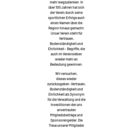
mehr wegzudenken. In
über 100 Jahren hat sich
der Verein durch seine
sportlichen Erfolge auch
einen Namen über die
Region hinaus gemacht.
Unser Verein steht für
Vertrauen,
Bodenständigkeit und
Ehrlichkeit – Begriffe, die
auch im Vereinsleben
wieder mehr an
Bedeutung gewinnen.
Wir versuchen,
dieses wieder
zurückzugeben. Vertrauen,
Bodenständigkeit und
Ehrlichkeit als Synonym
für die Verwaltung und die
Investitionen der uns
anvertrauten
Mitgliedsbeiträge und
Sponsorengelder. Die
Treue unserer Mitglieder