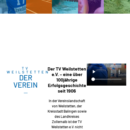
TV
Der TV Weilstetten
WEILSTETTEN
e.V. – eine über
DER
100jährige
VEREIN
Erfolgsgeschichte
seit 1906
In der Vereinslandschaft
von Weilstetten, der
Kreisstadt Balingen sowie
des Landkreises
Zollernalb ist der TV
Weilstetten e.V. nicht