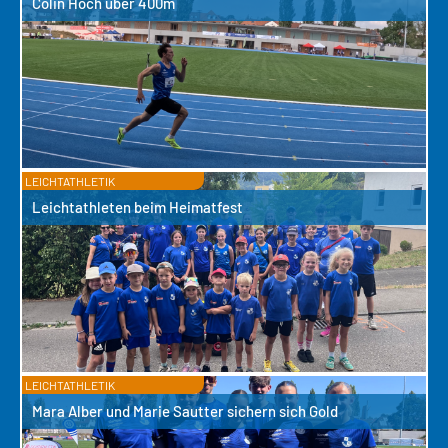
Colin Hoch über 400m
LEICHTATHLETIK
Leichtathleten beim Heimatfest
LEICHTATHLETIK
Mara Alber und Marie Sautter sichern sich Gold