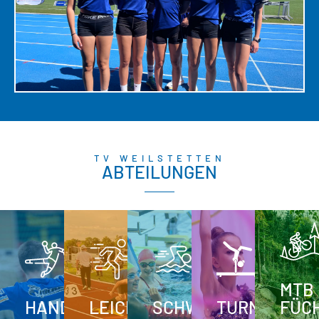
TV WEILSTETTEN
ABTEILUNGEN
MTB
HANDBALL
LEICHTATHLETIK
SCHWIMMEN
TURNEN
FÜC