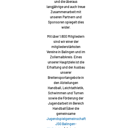
und die überaus
langjährige und auch treue
Zusammenarbeit mit
unseren Partnern und
Sponsoren spiegelt dies
wider.
Mit über 1.800 Mitgliedern
sind wir einer der
mitgliederstärksten
Vereine in Balingen und im
Zollernalbkreis. Eines
unserer Hauptziele ist die
Erhaltung und der Ausbau
unserer
Breitensportangebote in
den Abteilungen
Handball, Leichtathletik,
Schwimmen und Turnen
sowie die Förderung der
Jugendarbeit im Bereich
Handball (über die
gemeinsame
Jugendspielgemeinschaft
JSG Balingen-