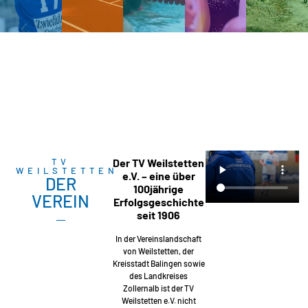
TV
Der TV Weilstetten
WEILSTETTEN
e.V. – eine über
DER
100jährige
VEREIN
Erfolgsgeschichte
seit 1906
In der Vereinslandschaft
von Weilstetten, der
Kreisstadt Balingen sowie
des Landkreises
Zollernalb ist der TV
Weilstetten e.V. nicht