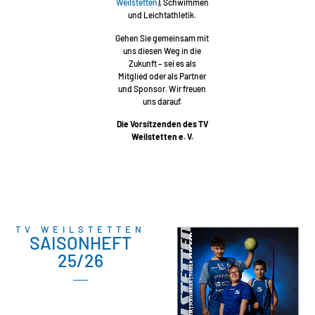
Weilstetten
), Schwimmen
und Leichtathletik.
Gehen Sie gemeinsam mit
uns diesen Weg in die
Zukunft – sei es als
Mitglied oder als Partner
und Sponsor. Wir freuen
uns darauf.
Die Vorsitzenden des TV
Weilstetten e. V.
TV WEILSTETTEN
SAISONHEFT
25/26