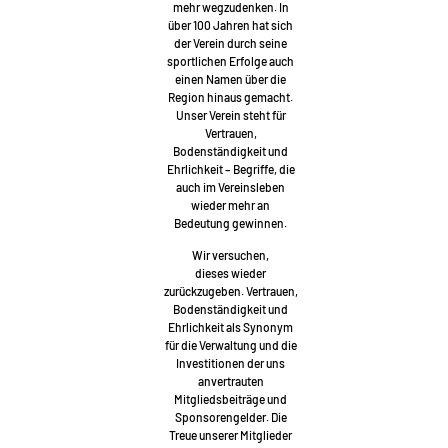
mehr wegzudenken. In
über 100 Jahren hat sich
der Verein durch seine
sportlichen Erfolge auch
einen Namen über die
Region hinaus gemacht.
Unser Verein steht für
Vertrauen,
Bodenständigkeit und
Ehrlichkeit – Begriffe, die
auch im Vereinsleben
wieder mehr an
Bedeutung gewinnen.
Wir versuchen,
dieses wieder
zurückzugeben. Vertrauen,
Bodenständigkeit und
Ehrlichkeit als Synonym
für die Verwaltung und die
Investitionen der uns
anvertrauten
Mitgliedsbeiträge und
Sponsorengelder. Die
Treue unserer Mitglieder