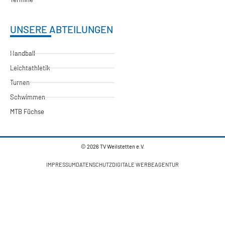
UNSERE ABTEILUNGEN
Handball
Leichtathletik
Turnen
Schwimmen
MTB Füchse
© 2026 TV Weilstetten e.V.
IMPRESSUM
DATENSCHUTZ
DIGITALE WERBEAGENTUR