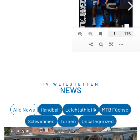
TV WEILSTETTEN
NEWS
Alle News
Handball
Leichtathletik
MTB Füchse
Schwimmen
Turnen
Uncategorized