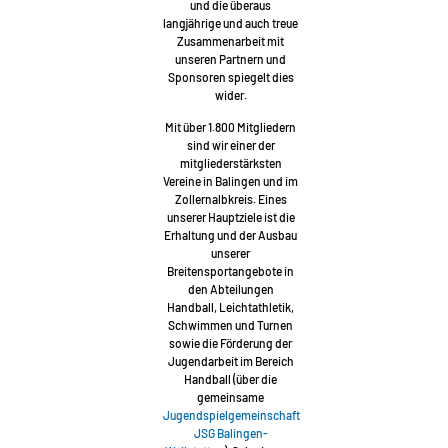
und die überaus
langjährige und auch treue
Zusammenarbeit mit
unseren Partnern und
Sponsoren spiegelt dies
wider.
Mit über 1.800 Mitgliedern
sind wir einer der
mitgliederstärksten
Vereine in Balingen und im
Zollernalbkreis. Eines
unserer Hauptziele ist die
Erhaltung und der Ausbau
unserer
Breitensportangebote in
den Abteilungen
Handball, Leichtathletik,
Schwimmen und Turnen
sowie die Förderung der
Jugendarbeit im Bereich
Handball (über die
gemeinsame
Jugendspielgemeinschaft
JSG Balingen-