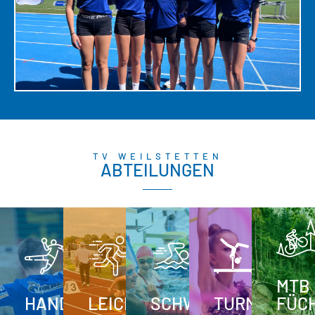
TV WEILSTETTEN
ABTEILUNGEN
MTB
HANDBALL
LEICHTATHLETIK
SCHWIMMEN
TURNEN
FÜC