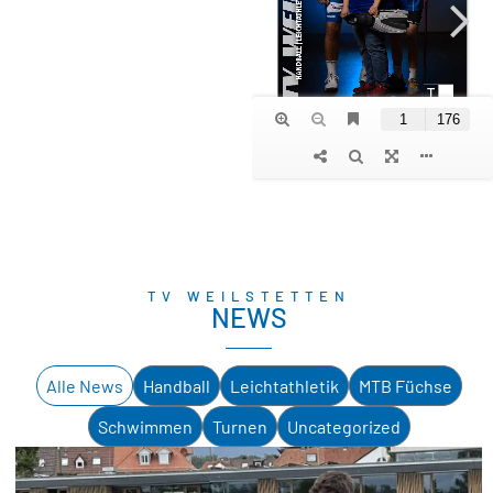
TV WEILSTETTEN
NEWS
Alle News
Handball
Leichtathletik
MTB Füchse
Schwimmen
Turnen
Uncategorized