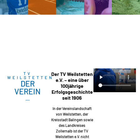
TV
Der TV Weilstetten
WEILSTETTEN
e.V. – eine über
DER
100jährige
VEREIN
Erfolgsgeschichte
seit 1906
In der Vereinslandschaft
von Weilstetten, der
Kreisstadt Balingen sowie
des Landkreises
Zollernalb ist der TV
Weilstetten e.V. nicht