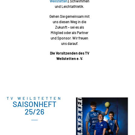
Weilstetten
), Schwimmen
und Leichtathletik.
Gehen Sie gemeinsam mit
uns diesen Weg in die
Zukunft – sei es als
Mitglied oder als Partner
und Sponsor. Wir freuen
uns darauf.
Die Vorsitzenden des TV
Weilstetten e. V.
TV WEILSTETTEN
SAISONHEFT
25/26