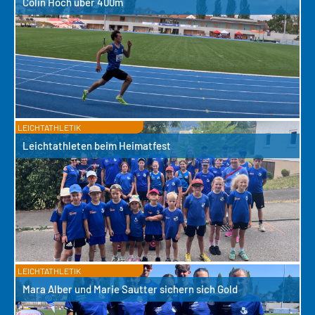
Colin Hoch über 400m
LEICHTATHLETIK
Leichtathleten beim Heimatfest
LEICHTATHLETIK
Mara Alber und Marie Sautter sichern sich Gold