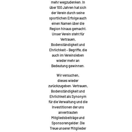
mehr wegzudenken. In
über 100 Jahren hat sich
der Verein durch seine
sportlichen Erfolge auch
einen Namen über die
Region hinaus gemacht.
Unser Verein steht für
Vertrauen,
Bodenständigkeit und
Ehrlichkeit – Begriffe, die
auch im Vereinsleben
wieder mehr an
Bedeutung gewinnen.
Wir versuchen,
dieses wieder
zurückzugeben. Vertrauen,
Bodenständigkeit und
Ehrlichkeit als Synonym
für die Verwaltung und die
Investitionen der uns
anvertrauten
Mitgliedsbeiträge und
Sponsorengelder. Die
Treue unserer Mitglieder