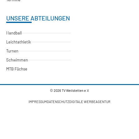
UNSERE ABTEILUNGEN
Handball
Leichtathletik
Turnen
Schwimmen
MTB Füchse
© 2026 TV Weilstetten e.V.
IMPRESSUM
DATENSCHUTZ
DIGITALE WERBEAGENTUR