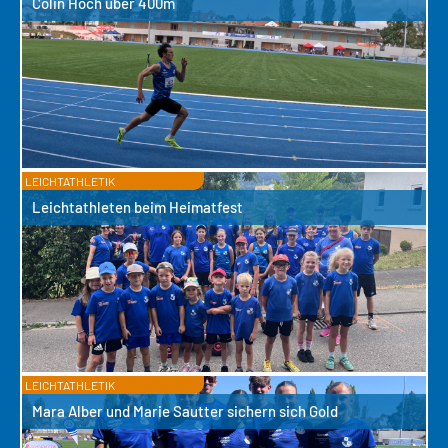
Colin Hoch über 400m
LEICHTATHLETIK
Leichtathleten beim Heimatfest
LEICHTATHLETIK
Mara Alber und Marie Sautter sichern sich Gold