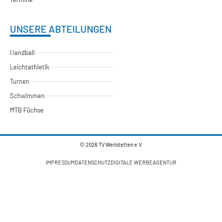
UNSERE ABTEILUNGEN
Handball
Leichtathletik
Turnen
Schwimmen
MTB Füchse
© 2026 TV Weilstetten e.V.
IMPRESSUM
DATENSCHUTZ
DIGITALE WERBEAGENTUR