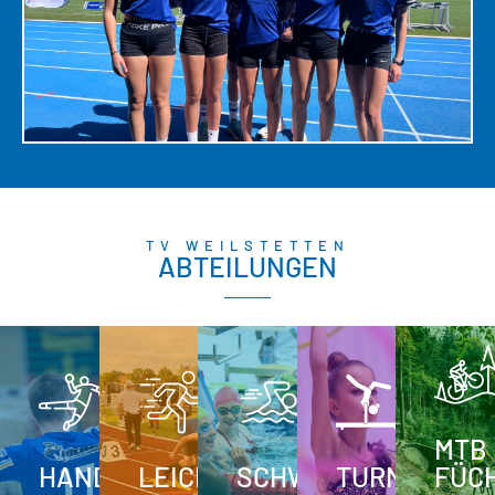
TV WEILSTETTEN
ABTEILUNGEN
MTB
HANDBALL
LEICHTATHLETIK
SCHWIMMEN
TURNEN
FÜC