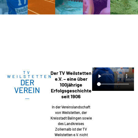
TV
Der TV Weilstetten
WEILSTETTEN
e.V. – eine über
DER
100jährige
VEREIN
Erfolgsgeschichte
seit 1906
In der Vereinslandschaft
von Weilstetten, der
Kreisstadt Balingen sowie
des Landkreises
Zollernalb ist der TV
Weilstetten e.V. nicht