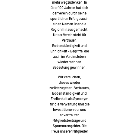
mehr wegzudenken. In
über 100 Jahren hat sich
der Verein durch seine
sportlichen Erfolge auch
einen Namen über die
Region hinaus gemacht.
Unser Verein steht für
Vertrauen,
Bodenständigkeit und
Ehrlichkeit – Begriffe, die
auch im Vereinsleben
wieder mehr an
Bedeutung gewinnen.
Wir versuchen,
dieses wieder
zurückzugeben. Vertrauen,
Bodenständigkeit und
Ehrlichkeit als Synonym
für die Verwaltung und die
Investitionen der uns
anvertrauten
Mitgliedsbeiträge und
Sponsorengelder. Die
Treue unserer Mitglieder