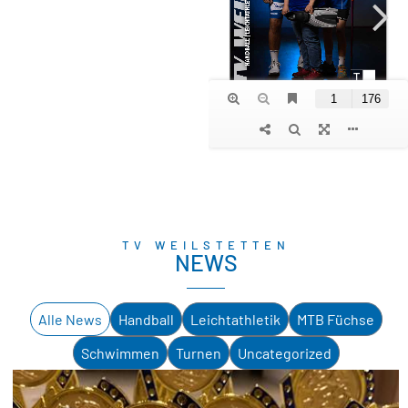
TV WEILSTETTEN
NEWS
Alle News
Handball
Leichtathletik
MTB Füchse
Schwimmen
Turnen
Uncategorized