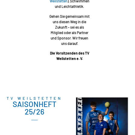
Weilstetten
), Schwimmen
und Leichtathletik.
Gehen Sie gemeinsam mit
uns diesen Weg in die
Zukunft – sei es als
Mitglied oder als Partner
und Sponsor. Wir freuen
uns darauf.
Die Vorsitzenden des TV
Weilstetten e. V.
TV WEILSTETTEN
SAISONHEFT
25/26