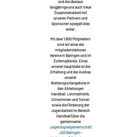
und die überaus
langjährige und auch treue
Zusammenarbeit mit
unseren Partnern und
Sponsoren spiegelt dies
wider.
Mit über 1.800 Mitgliedern
sind wir einer der
mitgliederstärksten
Vereine in Balingen und im
Zollernalbkreis. Eines
unserer Hauptziele ist die
Erhaltung und der Ausbau
unserer
Breitensportangebote in
den Abteilungen
Handball, Leichtathletik,
Schwimmen und Turnen
sowie die Förderung der
Jugendarbeit im Bereich
Handball (über die
gemeinsame
Jugendspielgemeinschaft
JSG Balingen-