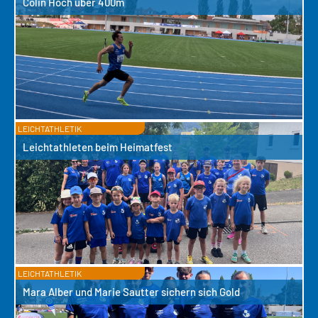
Colin Hoch über 400m
LEICHTATHLETIK
Leichtathleten beim Heimatfest
LEICHTATHLETIK
Mara Alber und Marie Sautter sichern sich Gold