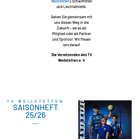
Weilstetten
), Schwimmen
und Leichtathletik.
Gehen Sie gemeinsam mit
uns diesen Weg in die
Zukunft – sei es als
Mitglied oder als Partner
und Sponsor. Wir freuen
uns darauf.
Die Vorsitzenden des TV
Weilstetten e. V.
TV WEILSTETTEN
SAISONHEFT
25/26