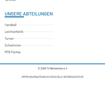
UNSERE ABTEILUNGEN
Handball
Leichtathletik
Turnen
Schwimmen
MTB Füchse
© 2026 TV Weilstetten e.V.
IMPRESSUM
DATENSCHUTZ
DIGITALE WERBEAGENTUR