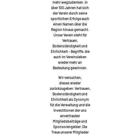
mehr wegzudenken. In
über 100 Jahren hat sich
der Verein durch seine
sportlichen Erfolge auch
einen Namen über die
Region hinaus gemacht.
Unser Verein steht für
Vertrauen,
Bodenständigkeit und
Ehrlichkeit – Begriffe, die
auch im Vereinsleben
wieder mehr an
Bedeutung gewinnen.
Wir versuchen,
dieses wieder
zurückzugeben. Vertrauen,
Bodenständigkeit und
Ehrlichkeit als Synonym
für die Verwaltung und die
Investitionen der uns
anvertrauten
Mitgliedsbeiträge und
Sponsorengelder. Die
Treue unserer Mitglieder