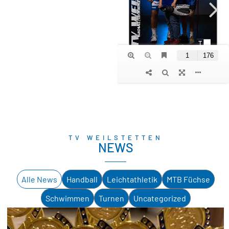
TV WEILSTETTEN
NEWS
Alle News
Handball
Leichtathletik
MTB Füchse
Schwimmen
Turnen
Uncategorized