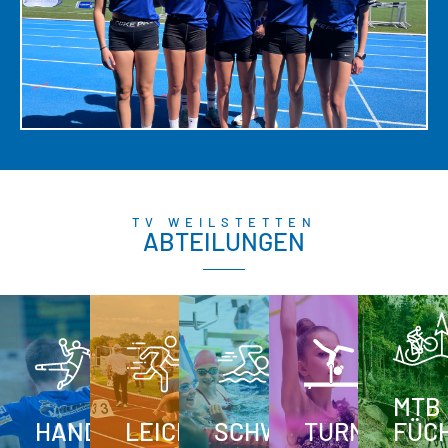
TV WEILSTETTEN
ABTEILUNGEN
MTB
HANDBALL
LEICHTATHLETIK
SCHWIMMEN
TURNEN
FÜC