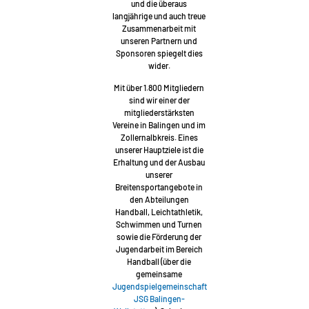
und die überaus
langjährige und auch treue
Zusammenarbeit mit
unseren Partnern und
Sponsoren spiegelt dies
wider.
Mit über 1.800 Mitgliedern
sind wir einer der
mitgliederstärksten
Vereine in Balingen und im
Zollernalbkreis. Eines
unserer Hauptziele ist die
Erhaltung und der Ausbau
unserer
Breitensportangebote in
den Abteilungen
Handball, Leichtathletik,
Schwimmen und Turnen
sowie die Förderung der
Jugendarbeit im Bereich
Handball (über die
gemeinsame
Jugendspielgemeinschaft
JSG Balingen-