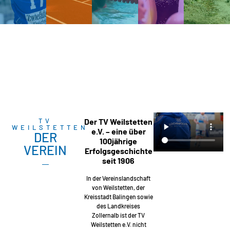
TV
Der TV Weilstetten
WEILSTETTEN
e.V. – eine über
DER
100jährige
VEREIN
Erfolgsgeschichte
seit 1906
In der Vereinslandschaft
von Weilstetten, der
Kreisstadt Balingen sowie
des Landkreises
Zollernalb ist der TV
Weilstetten e.V. nicht