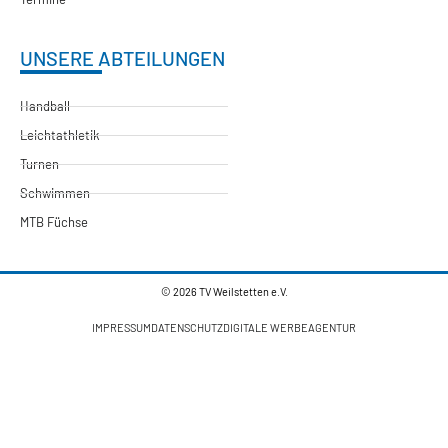
UNSERE ABTEILUNGEN
Handball
Leichtathletik
Turnen
Schwimmen
MTB Füchse
© 2026 TV Weilstetten e.V.
IMPRESSUM
DATENSCHUTZ
DIGITALE WERBEAGENTUR