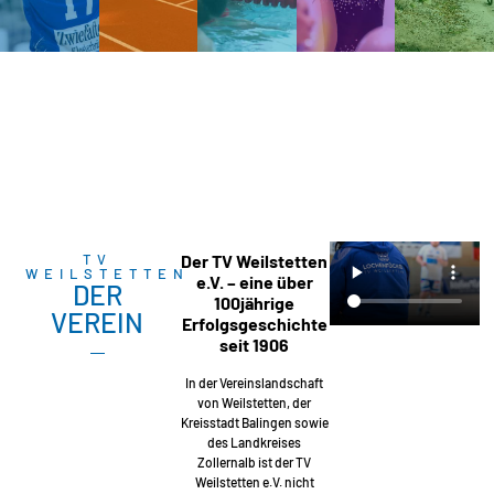
TV
Der TV Weilstetten
WEILSTETTEN
e.V. – eine über
DER
100jährige
VEREIN
Erfolgsgeschichte
seit 1906
In der Vereinslandschaft
von Weilstetten, der
Kreisstadt Balingen sowie
des Landkreises
Zollernalb ist der TV
Weilstetten e.V. nicht