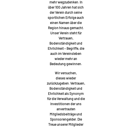
mehr wegzudenken. In
über 100 Jahren hat sich
der Verein durch seine
sportlichen Erfolge auch
einen Namen über die
Region hinaus gemacht.
Unser Verein steht für
Vertrauen,
Bodenständigkeit und
Ehrlichkeit – Begriffe, die
auch im Vereinsleben
wieder mehr an
Bedeutung gewinnen.
Wir versuchen,
dieses wieder
zurückzugeben. Vertrauen,
Bodenständigkeit und
Ehrlichkeit als Synonym
für die Verwaltung und die
Investitionen der uns
anvertrauten
Mitgliedsbeiträge und
Sponsorengelder. Die
Treue unserer Mitglieder