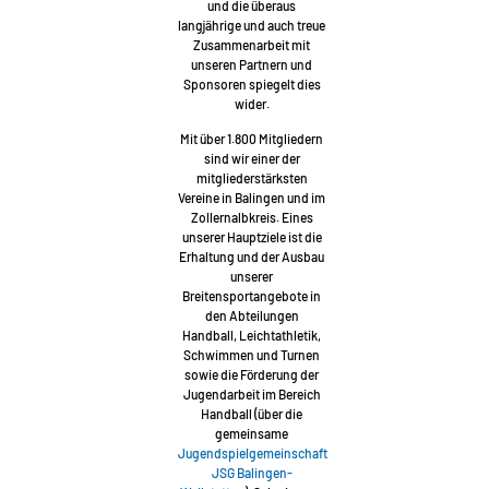
und die überaus
langjährige und auch treue
Zusammenarbeit mit
unseren Partnern und
Sponsoren spiegelt dies
wider.
Mit über 1.800 Mitgliedern
sind wir einer der
mitgliederstärksten
Vereine in Balingen und im
Zollernalbkreis. Eines
unserer Hauptziele ist die
Erhaltung und der Ausbau
unserer
Breitensportangebote in
den Abteilungen
Handball, Leichtathletik,
Schwimmen und Turnen
sowie die Förderung der
Jugendarbeit im Bereich
Handball (über die
gemeinsame
Jugendspielgemeinschaft
JSG Balingen-