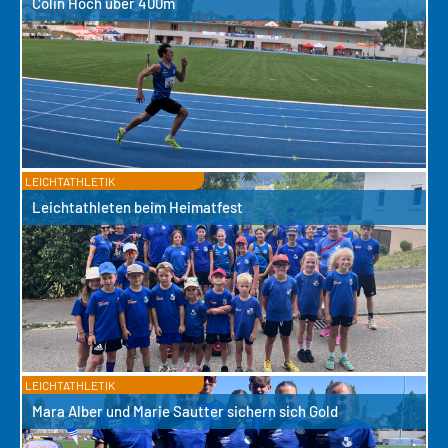
Colin Hoch über 400m
LEICHTATHLETIK
Leichtathleten beim Heimatfest
LEICHTATHLETIK
Mara Alber und Marie Sautter sichern sich Gold