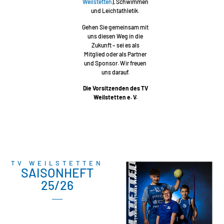
Weilstetten
), Schwimmen
und Leichtathletik.
Gehen Sie gemeinsam mit
uns diesen Weg in die
Zukunft – sei es als
Mitglied oder als Partner
und Sponsor. Wir freuen
uns darauf.
Die Vorsitzenden des TV
Weilstetten e. V.
TV WEILSTETTEN
SAISONHEFT
25/26