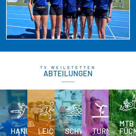
TV WEILSTETTEN
ABTEILUNGEN
MTB
HANDBALL
LEICHTATHLETIK
SCHWIMMEN
TURNEN
FÜC