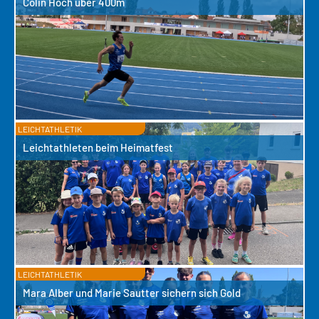
Colin Hoch über 400m
LEICHTATHLETIK
Leichtathleten beim Heimatfest
LEICHTATHLETIK
Mara Alber und Marie Sautter sichern sich Gold