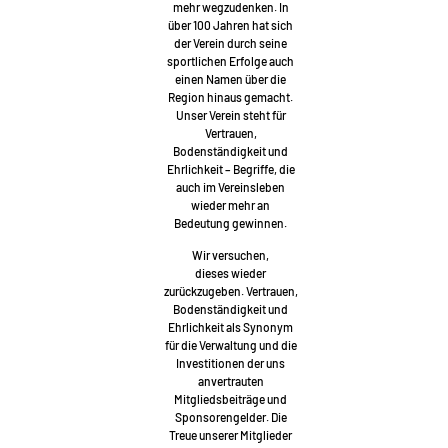
mehr wegzudenken. In
über 100 Jahren hat sich
der Verein durch seine
sportlichen Erfolge auch
einen Namen über die
Region hinaus gemacht.
Unser Verein steht für
Vertrauen,
Bodenständigkeit und
Ehrlichkeit – Begriffe, die
auch im Vereinsleben
wieder mehr an
Bedeutung gewinnen.
Wir versuchen,
dieses wieder
zurückzugeben. Vertrauen,
Bodenständigkeit und
Ehrlichkeit als Synonym
für die Verwaltung und die
Investitionen der uns
anvertrauten
Mitgliedsbeiträge und
Sponsorengelder. Die
Treue unserer Mitglieder