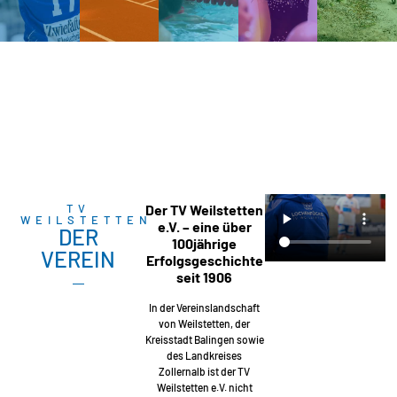
TV
Der TV Weilstetten
WEILSTETTEN
e.V. – eine über
DER
100jährige
VEREIN
Erfolgsgeschichte
seit 1906
In der Vereinslandschaft
von Weilstetten, der
Kreisstadt Balingen sowie
des Landkreises
Zollernalb ist der TV
Weilstetten e.V. nicht