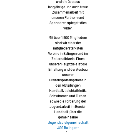
und die überaus
langjährige und auch treue
Zusammenarbeit mit
unseren Partnern und
Sponsoren spiegelt dies
wider.
Mit über 1.800 Mitgliedern
sind wir einer der
mitgliederstärksten
Vereine in Balingen und im
Zollernalbkreis. Eines
unserer Hauptziele ist die
Erhaltung und der Ausbau
unserer
Breitensportangebote in
den Abteilungen
Handball, Leichtathletik,
Schwimmen und Turnen
sowie die Förderung der
Jugendarbeit im Bereich
Handball (über die
gemeinsame
Jugendspielgemeinschaft
JSG Balingen-