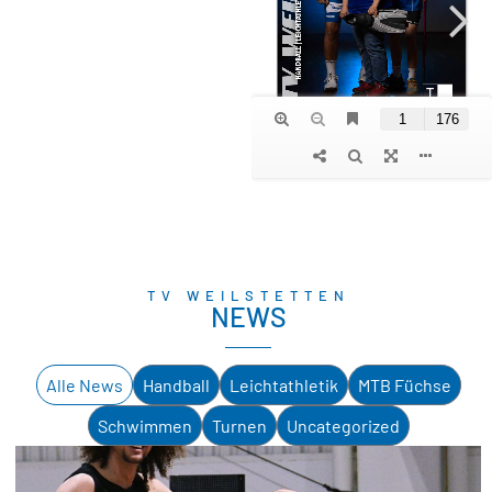
TV WEILSTETTEN
NEWS
Alle News
Handball
Leichtathletik
MTB Füchse
Schwimmen
Turnen
Uncategorized