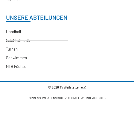
UNSERE ABTEILUNGEN
Handball
Leichtathletik
Turnen
Schwimmen
MTB Füchse
© 2026 TV Weilstetten e.V.
IMPRESSUM
DATENSCHUTZ
DIGITALE WERBEAGENTUR