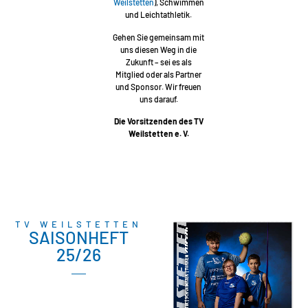
Weilstetten
), Schwimmen
und Leichtathletik.
Gehen Sie gemeinsam mit
uns diesen Weg in die
Zukunft – sei es als
Mitglied oder als Partner
und Sponsor. Wir freuen
uns darauf.
Die Vorsitzenden des TV
Weilstetten e. V.
TV WEILSTETTEN
SAISONHEFT
25/26