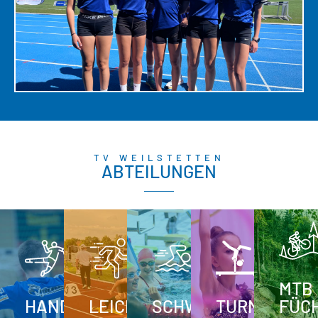
TV WEILSTETTEN
ABTEILUNGEN
MTB
HANDBALL
LEICHTATHLETIK
SCHWIMMEN
TURNEN
FÜC