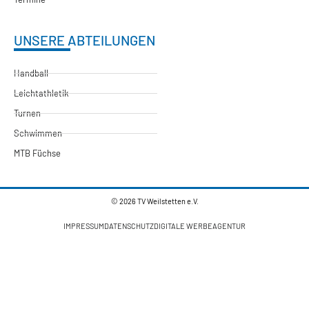
UNSERE ABTEILUNGEN
Handball
Leichtathletik
Turnen
Schwimmen
MTB Füchse
© 2026 TV Weilstetten e.V.
IMPRESSUM
DATENSCHUTZ
DIGITALE WERBEAGENTUR