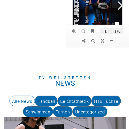
TV WEILSTETTEN
NEWS
Alle News
Handball
Leichtathletik
MTB Füchse
Schwimmen
Turnen
Uncategorized