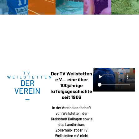
TV
Der TV Weilstetten
WEILSTETTEN
e.V. – eine über
DER
100jährige
VEREIN
Erfolgsgeschichte
seit 1906
In der Vereinslandschaft
von Weilstetten, der
Kreisstadt Balingen sowie
des Landkreises
Zollernalb ist der TV
Weilstetten e.V. nicht