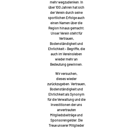
mehr wegzudenken. In
über 100 Jahren hat sich
der Verein durch seine
sportlichen Erfolge auch
einen Namen über die
Region hinaus gemacht.
Unser Verein steht für
Vertrauen,
Bodenständigkeit und
Ehrlichkeit – Begriffe, die
auch im Vereinsleben
wieder mehr an
Bedeutung gewinnen.
Wir versuchen,
dieses wieder
zurückzugeben. Vertrauen,
Bodenständigkeit und
Ehrlichkeit als Synonym
für die Verwaltung und die
Investitionen der uns
anvertrauten
Mitgliedsbeiträge und
Sponsorengelder. Die
Treue unserer Mitglieder