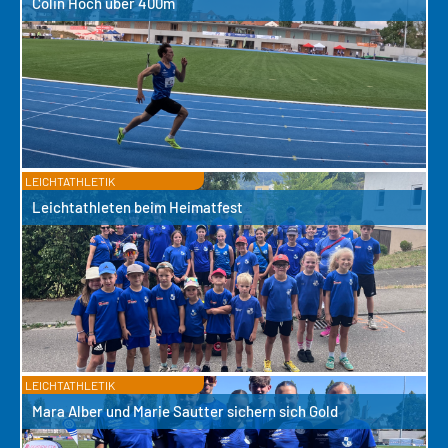
Colin Hoch über 400m
LEICHTATHLETIK
Leichtathleten beim Heimatfest
LEICHTATHLETIK
Mara Alber und Marie Sautter sichern sich Gold