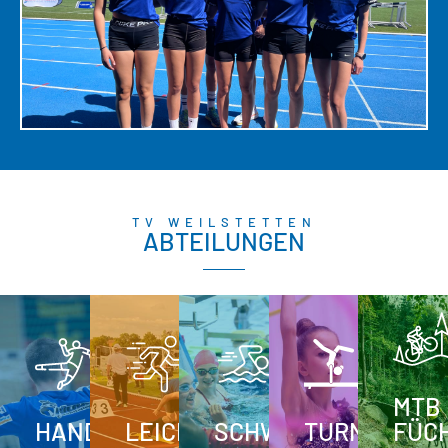
TV WEILSTETTEN
ABTEILUNGEN
MTB
HANDBALL
LEICHTATHLETIK
SCHWIMMEN
TURNEN
FÜC