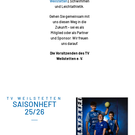
Weilstetten
), Schwimmen
und Leichtathletik.
Gehen Sie gemeinsam mit
uns diesen Weg in die
Zukunft – sei es als
Mitglied oder als Partner
und Sponsor. Wir freuen
uns darauf.
Die Vorsitzenden des TV
Weilstetten e. V.
TV WEILSTETTEN
SAISONHEFT
25/26