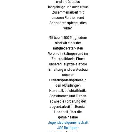
und die überaus
langjährige und auch treue
Zusammenarbeit mit
unseren Partnern und
Sponsoren spiegelt dies
wider.
Mit über 1.800 Mitgliedern
sind wir einer der
mitgliederstärksten
Vereine in Balingen und im
Zollernalbkreis. Eines
unserer Hauptziele ist die
Erhaltung und der Ausbau
unserer
Breitensportangebote in
den Abteilungen
Handball, Leichtathletik,
Schwimmen und Turnen
sowie die Förderung der
Jugendarbeit im Bereich
Handball (über die
gemeinsame
Jugendspielgemeinschaft
JSG Balingen-