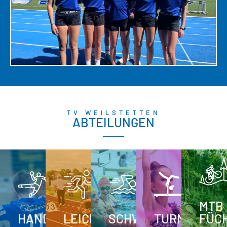
TV WEILSTETTEN
ABTEILUNGEN
MTB
HANDBALL
LEICHTATHLETIK
SCHWIMMEN
TURNEN
FÜC