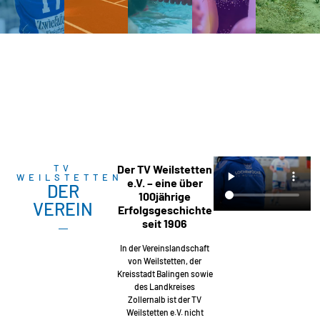
TV
Der TV Weilstetten
WEILSTETTEN
e.V. – eine über
DER
100jährige
VEREIN
Erfolgsgeschichte
seit 1906
In der Vereinslandschaft
von Weilstetten, der
Kreisstadt Balingen sowie
des Landkreises
Zollernalb ist der TV
Weilstetten e.V. nicht