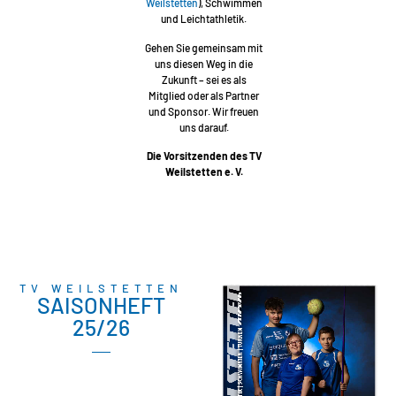
Weilstetten
), Schwimmen
und Leichtathletik.
Gehen Sie gemeinsam mit
uns diesen Weg in die
Zukunft – sei es als
Mitglied oder als Partner
und Sponsor. Wir freuen
uns darauf.
Die Vorsitzenden des TV
Weilstetten e. V.
TV WEILSTETTEN
SAISONHEFT
25/26