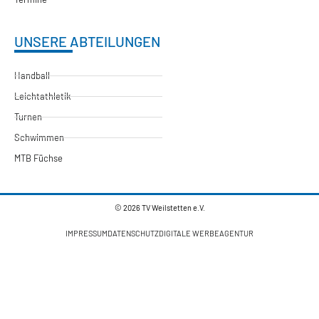
UNSERE ABTEILUNGEN
Handball
Leichtathletik
Turnen
Schwimmen
MTB Füchse
© 2026 TV Weilstetten e.V.
IMPRESSUM
DATENSCHUTZ
DIGITALE WERBEAGENTUR