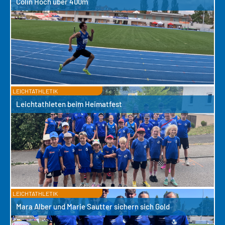
Colin Hoch über 400m
LEICHTATHLETIK
Leichtathleten beim Heimatfest
LEICHTATHLETIK
Mara Alber und Marie Sautter sichern sich Gold