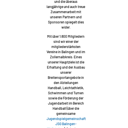
und die überaus
langjährige und auch treue
Zusammenarbeit mit
unseren Partnern und
Sponsoren spiegelt dies
wider.
Mit über 1.800 Mitgliedern
sind wir einer der
mitgliederstärksten
Vereine in Balingen und im
Zollernalbkreis. Eines
unserer Hauptziele ist die
Erhaltung und der Ausbau
unserer
Breitensportangebote in
den Abteilungen
Handball, Leichtathletik,
Schwimmen und Turnen
sowie die Förderung der
Jugendarbeit im Bereich
Handball (über die
gemeinsame
Jugendspielgemeinschaft
JSG Balingen-