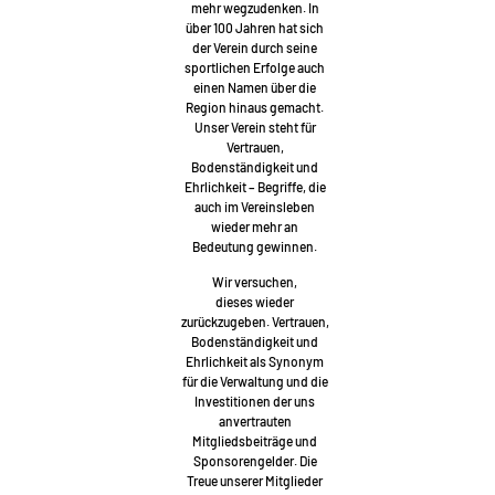
mehr wegzudenken. In
über 100 Jahren hat sich
der Verein durch seine
sportlichen Erfolge auch
einen Namen über die
Region hinaus gemacht.
Unser Verein steht für
Vertrauen,
Bodenständigkeit und
Ehrlichkeit – Begriffe, die
auch im Vereinsleben
wieder mehr an
Bedeutung gewinnen.
Wir versuchen,
dieses wieder
zurückzugeben. Vertrauen,
Bodenständigkeit und
Ehrlichkeit als Synonym
für die Verwaltung und die
Investitionen der uns
anvertrauten
Mitgliedsbeiträge und
Sponsorengelder. Die
Treue unserer Mitglieder