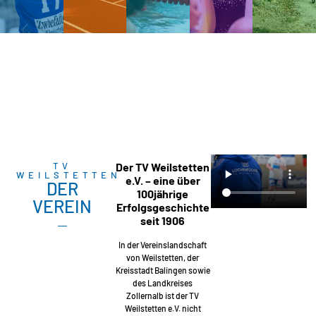
TV
Der TV Weilstetten
WEILSTETTEN
e.V. – eine über
DER
100jährige
VEREIN
Erfolgsgeschichte
seit 1906
In der Vereinslandschaft
von Weilstetten, der
Kreisstadt Balingen sowie
des Landkreises
Zollernalb ist der TV
Weilstetten e.V. nicht