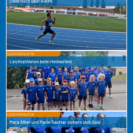
Colin Hoch über 400m
LEICHTATHLETIK
Leichtathleten beim Heimatfest
LEICHTATHLETIK
Mara Alber und Marie Sautter sichern sich Gold