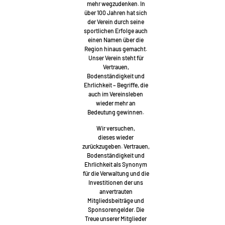
mehr wegzudenken. In
über 100 Jahren hat sich
der Verein durch seine
sportlichen Erfolge auch
einen Namen über die
Region hinaus gemacht.
Unser Verein steht für
Vertrauen,
Bodenständigkeit und
Ehrlichkeit – Begriffe, die
auch im Vereinsleben
wieder mehr an
Bedeutung gewinnen.
Wir versuchen,
dieses wieder
zurückzugeben. Vertrauen,
Bodenständigkeit und
Ehrlichkeit als Synonym
für die Verwaltung und die
Investitionen der uns
anvertrauten
Mitgliedsbeiträge und
Sponsorengelder. Die
Treue unserer Mitglieder