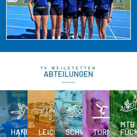
TV WEILSTETTEN
ABTEILUNGEN
MTB
HANDBALL
LEICHTATHLETIK
SCHWIMMEN
TURNEN
FÜC