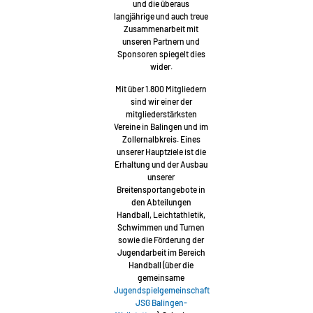
und die überaus
langjährige und auch treue
Zusammenarbeit mit
unseren Partnern und
Sponsoren spiegelt dies
wider.
Mit über 1.800 Mitgliedern
sind wir einer der
mitgliederstärksten
Vereine in Balingen und im
Zollernalbkreis. Eines
unserer Hauptziele ist die
Erhaltung und der Ausbau
unserer
Breitensportangebote in
den Abteilungen
Handball, Leichtathletik,
Schwimmen und Turnen
sowie die Förderung der
Jugendarbeit im Bereich
Handball (über die
gemeinsame
Jugendspielgemeinschaft
JSG Balingen-