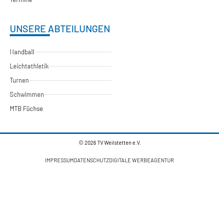
UNSERE ABTEILUNGEN
Handball
Leichtathletik
Turnen
Schwimmen
MTB Füchse
© 2026 TV Weilstetten e.V.
IMPRESSUM
DATENSCHUTZ
DIGITALE WERBEAGENTUR