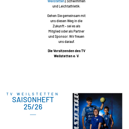
Weilstetten
), Schwimmen
und Leichtathletik.
Gehen Sie gemeinsam mit
uns diesen Weg in die
Zukunft – sei es als
Mitglied oder als Partner
und Sponsor. Wir freuen
uns darauf.
Die Vorsitzenden des TV
Weilstetten e. V.
TV WEILSTETTEN
SAISONHEFT
25/26