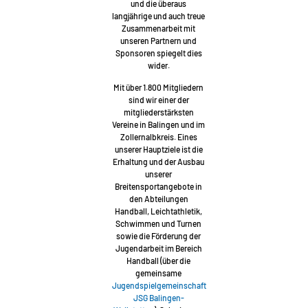
und die überaus
langjährige und auch treue
Zusammenarbeit mit
unseren Partnern und
Sponsoren spiegelt dies
wider.
Mit über 1.800 Mitgliedern
sind wir einer der
mitgliederstärksten
Vereine in Balingen und im
Zollernalbkreis. Eines
unserer Hauptziele ist die
Erhaltung und der Ausbau
unserer
Breitensportangebote in
den Abteilungen
Handball, Leichtathletik,
Schwimmen und Turnen
sowie die Förderung der
Jugendarbeit im Bereich
Handball (über die
gemeinsame
Jugendspielgemeinschaft
JSG Balingen-