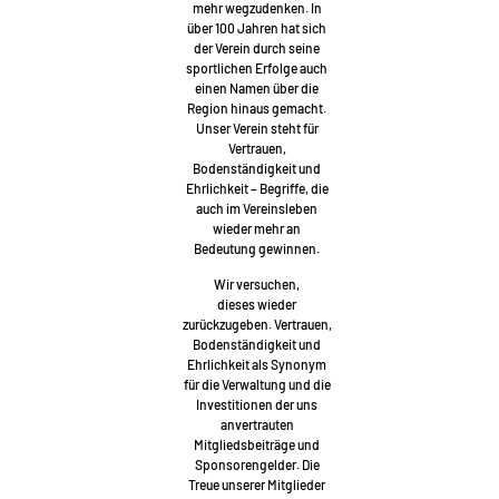
mehr wegzudenken. In
über 100 Jahren hat sich
der Verein durch seine
sportlichen Erfolge auch
einen Namen über die
Region hinaus gemacht.
Unser Verein steht für
Vertrauen,
Bodenständigkeit und
Ehrlichkeit – Begriffe, die
auch im Vereinsleben
wieder mehr an
Bedeutung gewinnen.
Wir versuchen,
dieses wieder
zurückzugeben. Vertrauen,
Bodenständigkeit und
Ehrlichkeit als Synonym
für die Verwaltung und die
Investitionen der uns
anvertrauten
Mitgliedsbeiträge und
Sponsorengelder. Die
Treue unserer Mitglieder