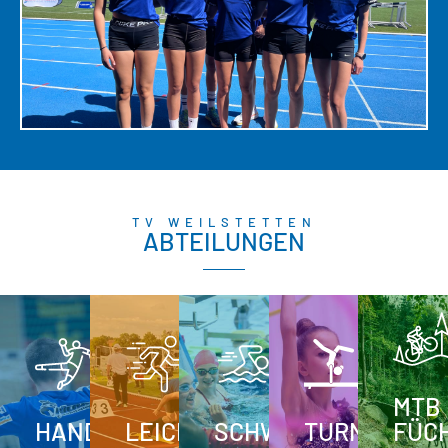
TV WEILSTETTEN
ABTEILUNGEN
MTB
HANDBALL
LEICHTATHLETIK
SCHWIMMEN
TURNEN
FÜC