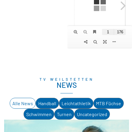
TV WEILSTETTEN
NEWS
Alle News
Handball
Leichtathletik
MTB Füchse
Schwimmen
Turnen
Uncategorized