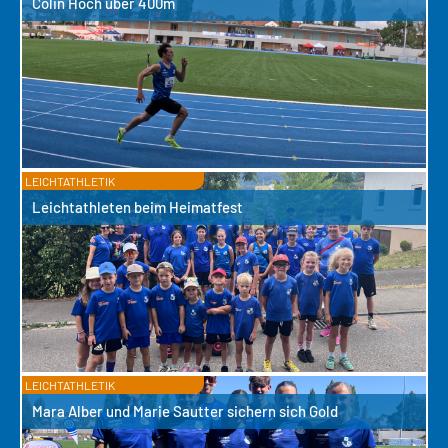
Colin Hoch über 400m
LEICHTATHLETIK
Leichtathleten beim Heimatfest
LEICHTATHLETIK
Mara Alber und Marie Sautter sichern sich Gold