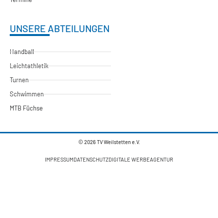
UNSERE ABTEILUNGEN
Handball
Leichtathletik
Turnen
Schwimmen
MTB Füchse
© 2026 TV Weilstetten e.V.
IMPRESSUM
DATENSCHUTZ
DIGITALE WERBEAGENTUR