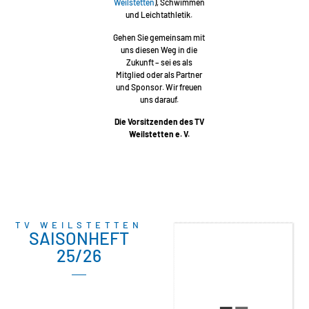
Weilstetten
), Schwimmen
und Leichtathletik.
Gehen Sie gemeinsam mit
uns diesen Weg in die
Zukunft – sei es als
Mitglied oder als Partner
und Sponsor. Wir freuen
uns darauf.
Die Vorsitzenden des TV
Weilstetten e. V.
TV WEILSTETTEN
SAISONHEFT
25/26