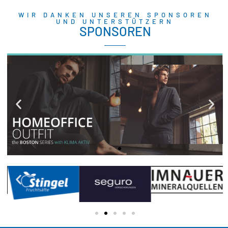
WIR DANKEN UNSEREN SPONSOREN
UND UNTERSTÜTZERN
SPONSOREN
CECEBA BODYWEAR
Hochwertige Herrenunterwäsche,
Freizeitmode, Basics & moderne
Bademode