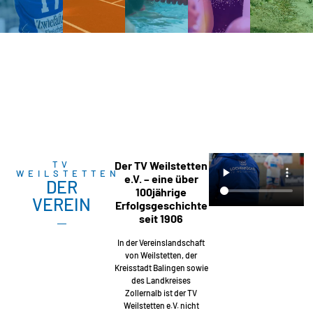
TV
Der TV Weilstetten
WEILSTETTEN
e.V. – eine über
DER
100jährige
VEREIN
Erfolgsgeschichte
seit 1906
In der Vereinslandschaft
von Weilstetten, der
Kreisstadt Balingen sowie
des Landkreises
Zollernalb ist der TV
Weilstetten e.V. nicht