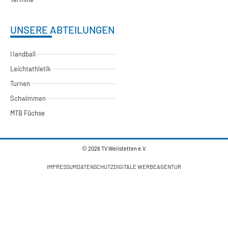
UNSERE ABTEILUNGEN
Handball
Leichtathletik
Turnen
Schwimmen
MTB Füchse
© 2026 TV Weilstetten e.V.
IMPRESSUM
DATENSCHUTZ
DIGITALE WERBEAGENTUR