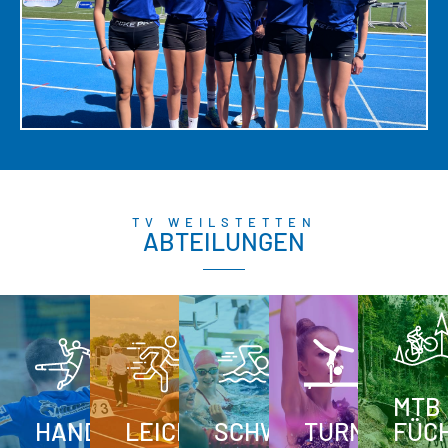
TV WEILSTETTEN
ABTEILUNGEN
MTB
HANDBALL
LEICHTATHLETIK
SCHWIMMEN
TURNEN
FÜC