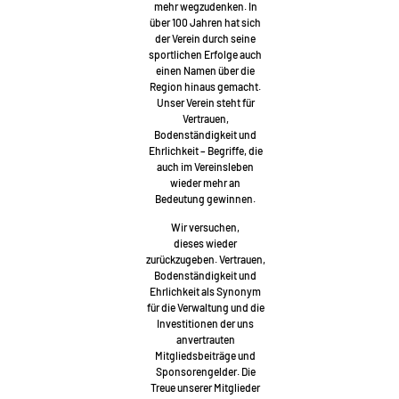
mehr wegzudenken. In
über 100 Jahren hat sich
der Verein durch seine
sportlichen Erfolge auch
einen Namen über die
Region hinaus gemacht.
Unser Verein steht für
Vertrauen,
Bodenständigkeit und
Ehrlichkeit – Begriffe, die
auch im Vereinsleben
wieder mehr an
Bedeutung gewinnen.
Wir versuchen,
dieses wieder
zurückzugeben. Vertrauen,
Bodenständigkeit und
Ehrlichkeit als Synonym
für die Verwaltung und die
Investitionen der uns
anvertrauten
Mitgliedsbeiträge und
Sponsorengelder. Die
Treue unserer Mitglieder