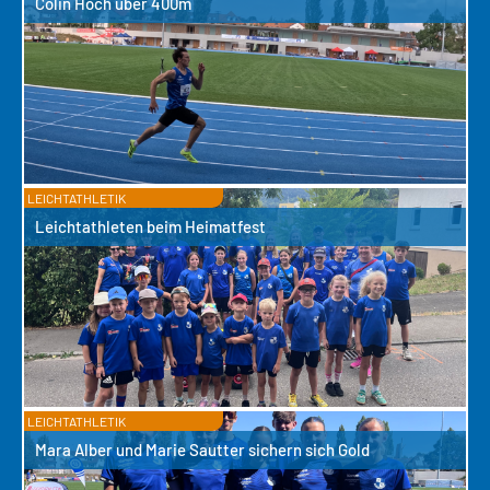
Colin Hoch über 400m
LEICHTATHLETIK
Leichtathleten beim Heimatfest
LEICHTATHLETIK
Mara Alber und Marie Sautter sichern sich Gold