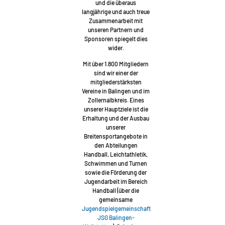
und die überaus
langjährige und auch treue
Zusammenarbeit mit
unseren Partnern und
Sponsoren spiegelt dies
wider.
Mit über 1.800 Mitgliedern
sind wir einer der
mitgliederstärksten
Vereine in Balingen und im
Zollernalbkreis. Eines
unserer Hauptziele ist die
Erhaltung und der Ausbau
unserer
Breitensportangebote in
den Abteilungen
Handball, Leichtathletik,
Schwimmen und Turnen
sowie die Förderung der
Jugendarbeit im Bereich
Handball (über die
gemeinsame
Jugendspielgemeinschaft
JSG Balingen-