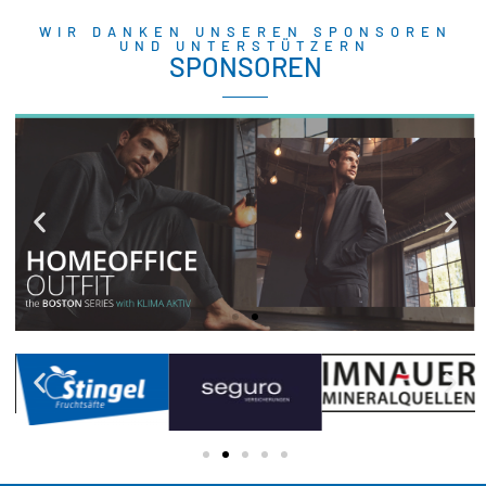
WIR DANKEN UNSEREN SPONSOREN
UND UNTERSTÜTZERN
SPONSOREN
CECEBA BODYWEAR
Hochwertige Herrenunterwäsche,
Freizeitmode, Basics & moderne
Bademode