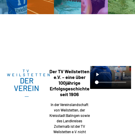
TV
Der TV Weilstetten
WEILSTETTEN
e.V. – eine über
DER
100jährige
VEREIN
Erfolgsgeschichte
seit 1906
In der Vereinslandschaft
von Weilstetten, der
Kreisstadt Balingen sowie
des Landkreises
Zollernalb ist der TV
Weilstetten e.V. nicht