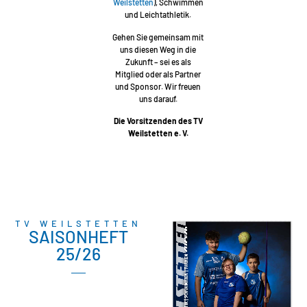
Weilstetten
), Schwimmen
und Leichtathletik.
Gehen Sie gemeinsam mit
uns diesen Weg in die
Zukunft – sei es als
Mitglied oder als Partner
und Sponsor. Wir freuen
uns darauf.
Die Vorsitzenden des TV
Weilstetten e. V.
TV WEILSTETTEN
SAISONHEFT
25/26