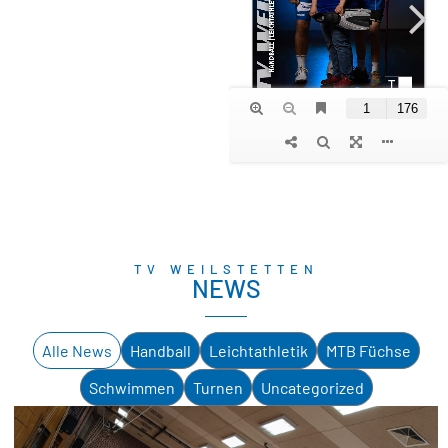
TV WEILSTETTEN
NEWS
Alle News
Handball
Leichtathletik
MTB Füchse
Schwimmen
Turnen
Uncategorized