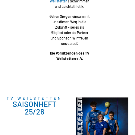
Weilstetten
), Schwimmen
und Leichtathletik.
Gehen Sie gemeinsam mit
uns diesen Weg in die
Zukunft – sei es als
Mitglied oder als Partner
und Sponsor. Wir freuen
uns darauf.
Die Vorsitzenden des TV
Weilstetten e. V.
TV WEILSTETTEN
SAISONHEFT
25/26