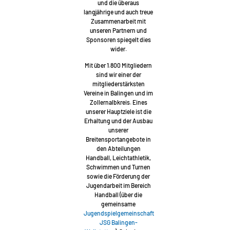
und die überaus
langjährige und auch treue
Zusammenarbeit mit
unseren Partnern und
Sponsoren spiegelt dies
wider.
Mit über 1.800 Mitgliedern
sind wir einer der
mitgliederstärksten
Vereine in Balingen und im
Zollernalbkreis. Eines
unserer Hauptziele ist die
Erhaltung und der Ausbau
unserer
Breitensportangebote in
den Abteilungen
Handball, Leichtathletik,
Schwimmen und Turnen
sowie die Förderung der
Jugendarbeit im Bereich
Handball (über die
gemeinsame
Jugendspielgemeinschaft
JSG Balingen-