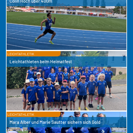
Colin Hoch über 400m
LEICHTATHLETIK
Leichtathleten beim Heimatfest
LEICHTATHLETIK
Mara Alber und Marie Sautter sichern sich Gold