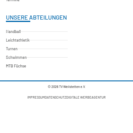
UNSERE ABTEILUNGEN
Handball
Leichtathletik
Turnen
Schwimmen
MTB Füchse
© 2026 TV Weilstetten e.V.
IMPRESSUM
DATENSCHUTZ
DIGITALE WERBEAGENTUR