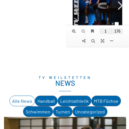
TV WEILSTETTEN
NEWS
Alle News
Handball
Leichtathletik
MTB Füchse
Schwimmen
Turnen
Uncategorized