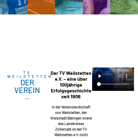
TV
Der TV Weilstetten
WEILSTETTEN
e.V. – eine über
DER
100jährige
VEREIN
Erfolgsgeschichte
seit 1906
In der Vereinslandschaft
von Weilstetten, der
Kreisstadt Balingen sowie
des Landkreises
Zollernalb ist der TV
Weilstetten e.V. nicht