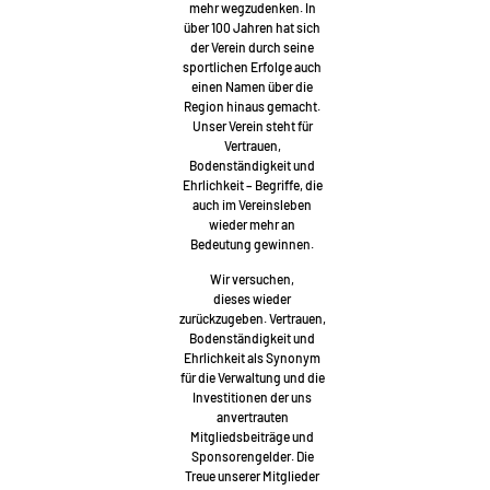
mehr wegzudenken. In
über 100 Jahren hat sich
der Verein durch seine
sportlichen Erfolge auch
einen Namen über die
Region hinaus gemacht.
Unser Verein steht für
Vertrauen,
Bodenständigkeit und
Ehrlichkeit – Begriffe, die
auch im Vereinsleben
wieder mehr an
Bedeutung gewinnen.
Wir versuchen,
dieses wieder
zurückzugeben. Vertrauen,
Bodenständigkeit und
Ehrlichkeit als Synonym
für die Verwaltung und die
Investitionen der uns
anvertrauten
Mitgliedsbeiträge und
Sponsorengelder. Die
Treue unserer Mitglieder