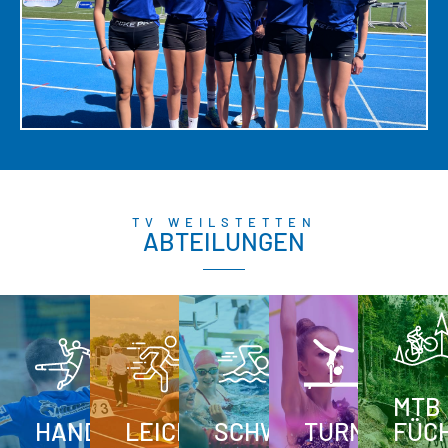
TV WEILSTETTEN
ABTEILUNGEN
MTB
HANDBALL
LEICHTATHLETIK
SCHWIMMEN
TURNEN
FÜC