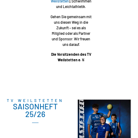
Weilstetten
), Schwimmen
und Leichtathletik.
Gehen Sie gemeinsam mit
uns diesen Weg in die
Zukunft – sei es als
Mitglied oder als Partner
und Sponsor. Wir freuen
uns darauf.
Die Vorsitzenden des TV
Weilstetten e. V.
TV WEILSTETTEN
SAISONHEFT
25/26