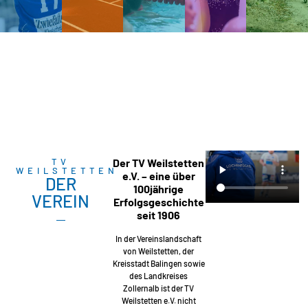
TV
Der TV Weilstetten
WEILSTETTEN
e.V. – eine über
DER
100jährige
VEREIN
Erfolgsgeschichte
seit 1906
In der Vereinslandschaft
von Weilstetten, der
Kreisstadt Balingen sowie
des Landkreises
Zollernalb ist der TV
Weilstetten e.V. nicht