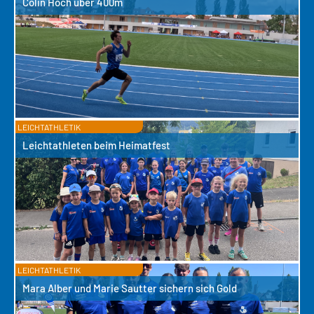
Colin Hoch über 400m
LEICHTATHLETIK
Leichtathleten beim Heimatfest
LEICHTATHLETIK
Mara Alber und Marie Sautter sichern sich Gold