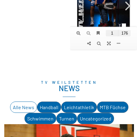
TV WEILSTETTEN
NEWS
Alle News
Handball
Leichtathletik
MTB Füchse
Schwimmen
Turnen
Uncategorized