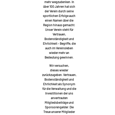
mehr wegzudenken. In
über 100 Jahren hat sich
der Verein durch seine
sportlichen Erfolge auch
einen Namen über die
Region hinaus gemacht.
Unser Verein steht für
Vertrauen,
Bodenständigkeit und
Ehrlichkeit – Begriffe, die
auch im Vereinsleben
wieder mehr an
Bedeutung gewinnen.
Wir versuchen,
dieses wieder
zurückzugeben. Vertrauen,
Bodenständigkeit und
Ehrlichkeit als Synonym
für die Verwaltung und die
Investitionen der uns
anvertrauten
Mitgliedsbeiträge und
Sponsorengelder. Die
Treue unserer Mitglieder