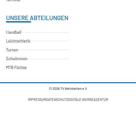
UNSERE ABTEILUNGEN
Handball
Leichtathletik
Turnen
Schwimmen
MTB Füchse
© 2026 TV Weilstetten e.V.
IMPRESSUM
DATENSCHUTZ
DIGITALE WERBEAGENTUR