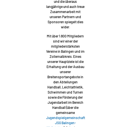
und die überaus
langjährige und auch treue
Zusammenarbeit mit
unseren Partnern und
Sponsoren spiegelt dies
wider.
Mit über 1.800 Mitgliedern
sind wir einer der
mitgliederstärksten
Vereine in Balingen und im
Zollernalbkreis. Eines
unserer Hauptziele ist die
Erhaltung und der Ausbau
unserer
Breitensportangebote in
den Abteilungen
Handball, Leichtathletik,
Schwimmen und Turnen
sowie die Förderung der
Jugendarbeit im Bereich
Handball (über die
gemeinsame
Jugendspielgemeinschaft
JSG Balingen-