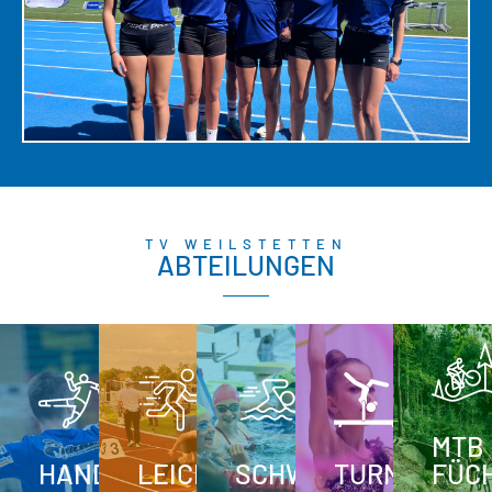
TV WEILSTETTEN
ABTEILUNGEN
MTB
HANDBALL
LEICHTATHLETIK
SCHWIMMEN
TURNEN
FÜC