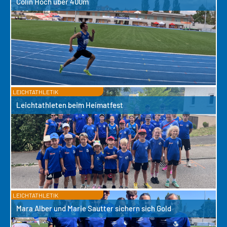
Colin Hoch über 400m
LEICHTATHLETIK
Leichtathleten beim Heimatfest
LEICHTATHLETIK
Mara Alber und Marie Sautter sichern sich Gold