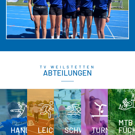
TV WEILSTETTEN
ABTEILUNGEN
MTB
HANDBALL
LEICHTATHLETIK
SCHWIMMEN
TURNEN
FÜC