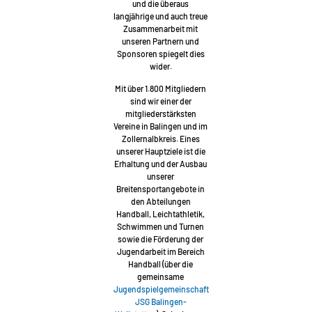
und die überaus
langjährige und auch treue
Zusammenarbeit mit
unseren Partnern und
Sponsoren spiegelt dies
wider.
Mit über 1.800 Mitgliedern
sind wir einer der
mitgliederstärksten
Vereine in Balingen und im
Zollernalbkreis. Eines
unserer Hauptziele ist die
Erhaltung und der Ausbau
unserer
Breitensportangebote in
den Abteilungen
Handball, Leichtathletik,
Schwimmen und Turnen
sowie die Förderung der
Jugendarbeit im Bereich
Handball (über die
gemeinsame
Jugendspielgemeinschaft
JSG Balingen-