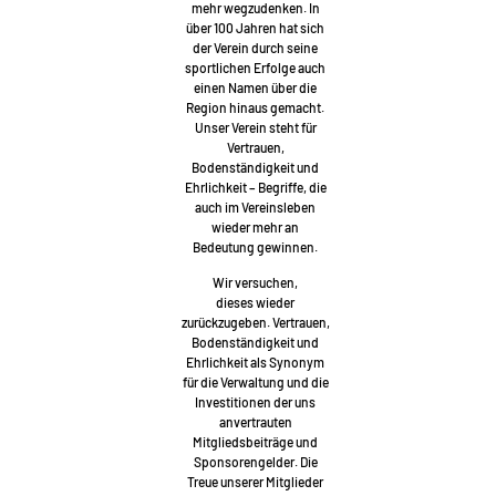
mehr wegzudenken. In
über 100 Jahren hat sich
der Verein durch seine
sportlichen Erfolge auch
einen Namen über die
Region hinaus gemacht.
Unser Verein steht für
Vertrauen,
Bodenständigkeit und
Ehrlichkeit – Begriffe, die
auch im Vereinsleben
wieder mehr an
Bedeutung gewinnen.
Wir versuchen,
dieses wieder
zurückzugeben. Vertrauen,
Bodenständigkeit und
Ehrlichkeit als Synonym
für die Verwaltung und die
Investitionen der uns
anvertrauten
Mitgliedsbeiträge und
Sponsorengelder. Die
Treue unserer Mitglieder