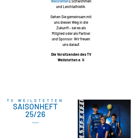
Weilstetten
), Schwimmen
und Leichtathletik.
Gehen Sie gemeinsam mit
uns diesen Weg in die
Zukunft – sei es als
Mitglied oder als Partner
und Sponsor. Wir freuen
uns darauf.
Die Vorsitzenden des TV
Weilstetten e. V.
TV WEILSTETTEN
SAISONHEFT
25/26