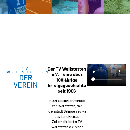
TV
Der TV Weilstetten
WEILSTETTEN
e.V. – eine über
DER
100jährige
VEREIN
Erfolgsgeschichte
seit 1906
In der Vereinslandschaft
von Weilstetten, der
Kreisstadt Balingen sowie
des Landkreises
Zollernalb ist der TV
Weilstetten e.V. nicht