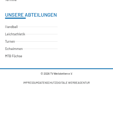
UNSERE ABTEILUNGEN
Handball
Leichtathletik
Turnen
Schwimmen
MTB Füchse
© 2026 TV Weilstetten e.V.
IMPRESSUM
DATENSCHUTZ
DIGITALE WERBEAGENTUR